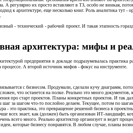
. А регулярно их просто вставляют в ТЗ, особо не вникая, пото
од к архитектуре, еще несколько книг. Роль аналитика тут - ор
.
ый - технический - рабочий проект. И такая этапность гораздо 
ивная архитектура: мифы и ре
рхитектурой предприятия в докладе подразумевалась практика р
а процессе. А второй источник мифов - фокус на инструменте.
вязывается с бизнесом. Продумали, сделали кучу диаграмм, пото
 сложен, что останется на полке. Реально это много документо
ния про старт проектов. Планы конкретных проектов. И так дал
ы шаг за шагом что-то послойно делаем. Текущее, потом по шага
тура - это практика, это превращение решений бизнеса в проектн
учше всех знает, как (должен) быть организован ИТ-ландшафт, ко
очень всего много. Реально архитектор организует и ведет проце
 идеи, которые бизнесу понравятся. В любом случае, планы воз