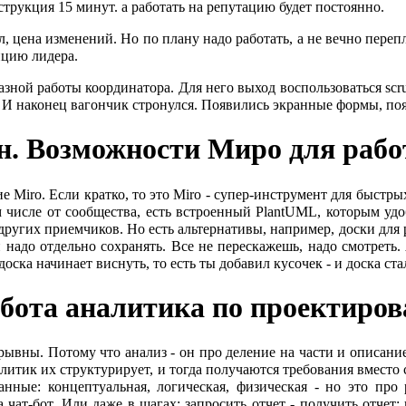
струкция 15 минут. а работать на репутацию будет постоянно.
 цена изменений. Но по плану надо работать, а не вечно переп
ицию лидера.
разной работы координатора. Для него выход воспользоваться scr
. И наконец вагончик стронулся. Появились экранные формы, по
. Возможности Миро для рабо
Miro. Если кратко, то это Miro - супер-инструмент для быстрых
 числе от сообщества, есть встроенный PlantUML, которым удоб
 других приемчиков. Но есть альтернативы, например, доски для 
и надо отдельно сохранять. Все не перескажешь, надо смотреть
доска начинает виснуть, то есть ты добавил кусочек - и доска ста
ота аналитика по проектиров
ывны. Потому что анализ - он про деление на части и описание
налитик их структурирует, и тогда получаются требования вместо
нные: концептуальная, логическая, физическая - но это про
чат-бот. Или даже в шагах: запросить отчет - получить отчет: 