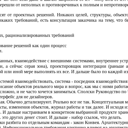
 перешли от неполных и противоречивых к полным и непротивор
сят от проектных решений. Никаких целей, структуры, объекто
аких требований, есть консультация заказчика на тему, что б
ых, рационализированных требований
ование решений как один процесс
и.
данных, взаимодействие с внешними системами, внутреннее устр
и, а сейчас серая зона), проектировщик интеграции (раньше а
ой или иной мере выполнять их все. И дальше было по каждой из 
системой взаимодействовать, система - посредник взаимодействия
писание объектов реального мира и вопрос, как мы с ними работа
ложно, и не часто хочется заниматься. Сполски Руководство по
ерфейс для не дизайнеров.
. Обычно детализируют. Реально все не так. Концептуальная моде
кты, изменения объектов, журнал работы и так далее. И исходя 
. И дальше настраиваем в конкретном выбранной продукте хран
это других денег стоит. И дальше - набор ссылок, что делать.
тки разбита по отдельным командам - закон Конвея. Архитектурн
ей. Нефункциональные требования критично влияют на архитектур