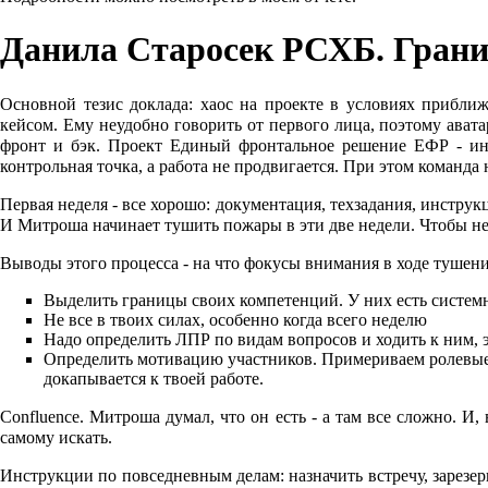
Данила Старосек РСХБ. Границы
Основной тезис доклада: хаос на проекте в условиях прибли
кейсом. Ему неудобно говорить от первого лица, поэтому аватар
фронт и бэк. Проект Единый фронтальное решение ЕФР - инте
контрольная точка, а работа не продвигается. При этом команда 
Первая неделя - все хорошо: документация, техзадания, инструкц
И Митроша начинает тушить пожары в эти две недели. Чтобы не
Выводы этого процесса - на что фокусы внимания в ходе тушен
Выделить границы своих компетенций. У них есть системны
Не все в твоих силах, особенно когда всего неделю
Надо определить ЛПР по видам вопросов и ходить к ним, э
Определить мотивацию участников. Примериваем ролевые ш
докапывается к твоей работе.
Confluence. Митроша думал, что он есть - а там все сложно. И,
самому искать.
Инструкции по повседневным делам: назначить встречу, зарезер