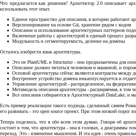
Что предлагается как решения? Архитектор 2.0 описывает арх
использовать этот опыт.
Единое пространство для описания, в котормо работают а
Версионирование на основе Git, хранение рядом с кодом
Описание и использование архитектурных паттернов подо
Включение работы с архитектурой в единый процесс разра
Модульность и сегментируемость, деление на домены
Осталось изобрести язык архитектуры.
Это не PlantUML и Structurizr - они предназанчены для о
Описание должно читаться человеком и машиной, и порож
Основой архитектуры сейчас являются контракты между д
Внутреннее устройство домена инкаппуслируется и отдает
Управление архитектурой - распределенное, на федерати
Метамодель описания архитектуры - расширяемая, в том чи
Все описания собираются в Архитектурный DataLake, и мы
Есть пример реализации такого подхода, сделанный самим Рома
его развивать - это open source проект. При этом низкий порог вх
Теперь поделюсь, что я обо всем этом думаю. Говоря об архи
состоит в том, что архитектура - она в головах, а диаграммы 
переход. Это - изменение мышления. И эта идея - очень правиль