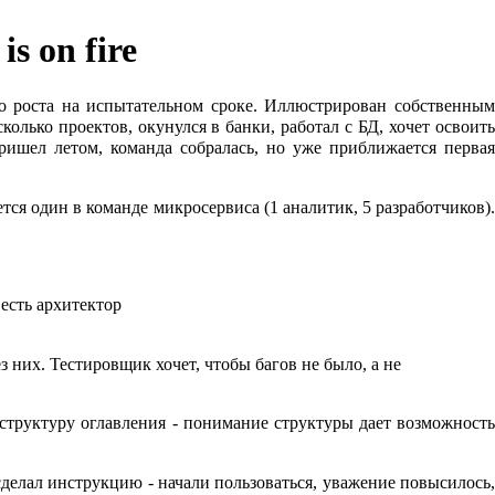
s on fire
го роста на испытательном сроке. Иллюстрирован собственным
олько проектов, окунулся в банки, работал с БД, хочет освоить
ишел летом, команда собралась, но уже приближается первая
тся один в команде микросервиса (1 аналитик, 5 разработчиков).
есть архитектор
них. Тестировщик хочет, чтобы багов не было, а не
ь структуру оглавления - понимание структуры дает возможность
сделал инструкцию - начали пользоваться, уважение повысилось,