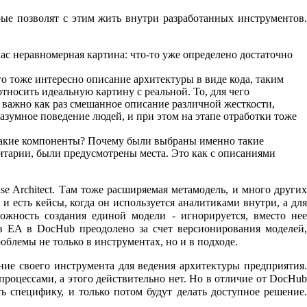
рые позволят с этим жить внутри разработанных инструментов.
ас неравномерная картина: что-то уже определено достаточно
о тоже интересно описание архитектуры в виде кода, таким
тносить идеальную картину с реальной. То, для чего
 важно как раз смешанное описание различной жесткости,
разумное поведение людей, и при этом на этапе отработки тоже
 такие компоненты? Почему были выбраны именно такие
зитарии, были предусмотрены места. Это как с описаниями
se Architect. Там тоже расширяемая метамодель, и много других
 и есть кейсы, когда он используется аналитиками внутри, а для
можность создания единой модели - игнорируется, вместо нее
ов EA в DocHub преодолено за счет версионирования моделей,
облемы не только в инструментах, но и в подходе.
ние своего инструмента для ведения архитектуры предприятия.
процессами, а этого действительно нет. Но в отличие от DocHub
ь специфику, и только потом будут делать доступное решение.