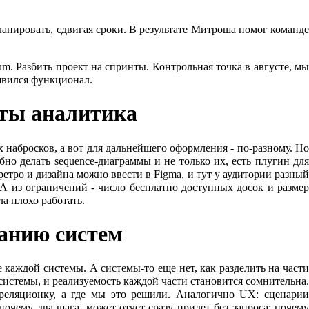
ланировать, сдвигая сроки. В результате Митроша помог команде
um. Разбить проект на спринты. Контрольная точка в августе, мы
явился функционал.
ты аналитика
 набросков, а вот для дальнейшего оформления - по-разному. Но
но делать sequence-диаграммы и не только их, есть плугин для
ретро и дизайна можно ввести в Figma, и тут у аудитории разный
. А из ограничений - число бесплатно доступных досок и размер
ла плохо работать.
анию систем
 каждой системы. А системы-то еще нет, как разделить на части
 системы, и реализуемость каждой части становится сомнительна.
 реляционку, а где мы это решили. Аналогично UX: сценарии
почему два шага, может отчет сразу придет без запроса; почему