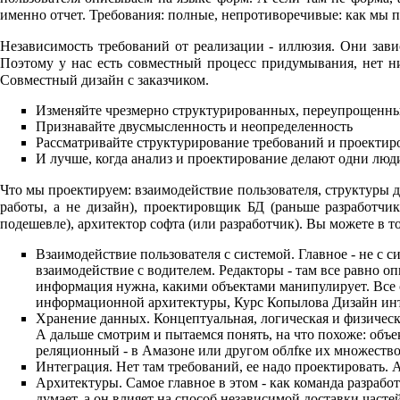
именно отчет. Требования: полные, непротиворечивые: как мы
Независимость требований от реализации - иллюзия. Они зави
Поэтому у нас есть совместный процесс придумывания, нет ник
Совместный дизайн с заказчиком.
Изменяйте чрезмерно структурированных, переупрощенн
Признавайте двусмысленность и неопределенность
Рассматривайте структурирование требований и проектир
И лучше, когда анализ и проектирование делают одни люд
Что мы проектируем: взаимодействие пользователя, структуры 
работы, а не дизайн), проектировщик БД (раньше разработчик
подешевле), архитектор софта (или разработчик). Вы можете в т
Взаимодействие пользователя с системой. Главное - не с 
взаимодействие с водителем. Редакторы - там все равно о
информация нужна, какими объектами манипулирует. Все с
информационной архитектуры, Курс Копылова Дизайн инт
Хранение данных. Концептуальная, логическая и физическая
А дальше смотрим и пытаемся понять, на что похоже: объе
реляционный - в Амазоне или другом облfке их множество
Интеграция. Нет там требований, ее надо проектировать. А 
Архитектуры. Самое главное в этом - как команда разрабо
думает, а он влияет на способ независимой доставки част