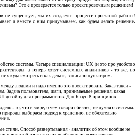
ечивым? Это е проверяется только проектировочным решением!
в не существует, мы их создаем в процессе проектной работы!
ывает и вместе с ним придумываем, как будем делать решение.
ойство системы. Четыре специализации: UX (и это про удобство
рхитекторы, а теперь хотят системных аналитиков - то же, но
них куда смотреть и как делать, записано пунктиром.
 между людьми и надо именно это проектировать. Заказ такси -
ем. Задача пользователя, шаги, принимаемые решения, какая
 UI дизайну для программистов. Дэн Браун 8 принципов
ль - то, что в мире, о чем говорит бизнес, не думая о системы.
из природы выбираем подход к хранению, не обязательно
ения.
ые стили. Способ развертывания - аналитик об этом вообще не
у, и вот этой части аналитик обычно не умеет совсем.