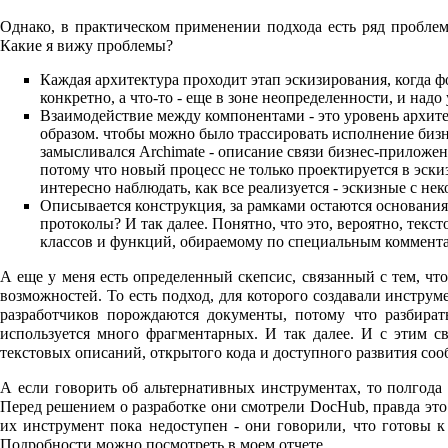
Однако, в практическом применении подхода есть ряд проблем
Какие я вижу проблемы?
Каждая архитектура проходит этап эскизирования, когда 
конкретно, а что-то - еще в зоне неопределенности, и надо
Взаимодействие между компонентами - это уровень архите
образом. чтобы можно было трассировать исполнение бизне
замысливался Archimate - описание связи бизнес-приложе
потому что новый процесс не только проектируется в эскиз
интересно наблюдать, как все реализуется - эскизные с н
Описывается конструкция, за рамками остаются основани
протоколы? И так далее. Понятно, что это, вероятно, тек
классов и функций, обираемому по специальным коммента
А еще у меня есть определенный скепсис, связанный с тем, что
возможностей. То есть подход, для которого создавали инструме
разработчиков порождаются документы, потому что разбирать
используется много фрагментарных. И так далее. И с этим с
текстовых описаний, открытого кода и доступного развития сооб
А если говорить об альтернативных инструментах, то полгода 
Перед решением о разработке они смотрели DocHub, правда это 
их инструмент пока недоступен - они говорили, что готовы к
Подробности можно посмотреть в
моем отчете
.