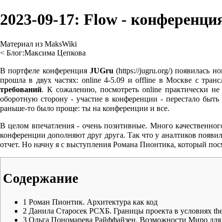
2023-09-17: Flow - конференц
Материал из MaksWiki
<
Блог:Максима Цепкова
В портфеле конференция
JUGru
появилась но
прошла в двух частях: online 4-5.09 и offline в Москве с т
требований
. К сожалению, посмотреть online практически не 
оборотную сторону - участие в конференции - перестало быть 
раньше-то было проще: ты на конференции и все.
В целом впечатления - очень позитивные. Много качественного 
конференции дополняют друг друга. Так что у аналтиков появил
отчет. Но начну я с выступления Романа Пионтика, который пос
Содержание
1
Роман Пионтик. Архитектура как код
2
Данила Старосек РСХБ. Границы проекта в условиях the ro
3
Ольга Пономарева Райффайзен. Возможности Миро для