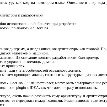
итектуру как код, на некотором языке. Описание в виде кода 
рхитекторы и разработчики
бно использованию библиотек при разработке
ботки, по аналогии с DevOps
писания диаграмм, а не для описания архитектуры как таковой. П
даться человеком и машиной.
оменами. Их описание понятно разработчикам, был пример.
ся в управление команды домена.
вных принципах.
сле - для учета особенностей отдельного домена.
 можем проводить анализ, соотносить структуры в разных доме
ном - DocHub. Он не настаивает, могут быть альтернативные р
одя - есть plugin к IDEA, так что можно сразу использовать.
тектуре, очень важно различать саму архитектуру и архитект
помогают ее передавать между головами. Роман выносит архитект
ная.