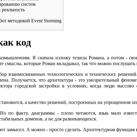
ированию систем
 реальность
бот методикой Event Storming
как код
азмышлениям. Я сначала изложу тезисы Романа, а потом - сво
о те смыслы, которые Роман вкладывал, так что можно послушать
набор взаимосвязанных технологических и технических решений
ена. Получается, что архитектура - это умозрительный феноме
ктора городской застройки в условиях, когда люди массово 
становится, а качество решений, построенных на упрощенном оп
 Но по факту, диаграммы - плохо читаются, язык мало извес
 стабильных доменов, а не для развивающихся.
т замысел. А можно - просто сделать. Архитектурная функция в