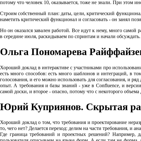
потому что человек 10, оказывается, тоже не знали. При этом ин
Строим собственный план: даты, цели, критический функционал,
наметить критический функционал и согласовать - он занял поз
Но он оказался завален работой. Все идут к нему, много самой 
в середине июля, раскидываем по спринтам и начали обсуждать
Ольга Пономарева Райффайзен
Хороший доклад в интерактиве с участниками про использование 
есть много способов: есть много шаблонов и интеграций, в том
голосования, и его можно использовать для согласования, и ряд
опыт. А требования и базы знаний - уже в Confluence, и верси
самой доски, и второе - опасно, потому что с некоторого объема 
Юрий Куприянов. Скрытая раб
Хороший доклад о том, что требования и проектирование неразр
то, чего нет? Делается переход: делим на части требования, и а
Где граница требований и проектных решений? Например, да
пользователя описываем на языке форм. А если там не форма, а 