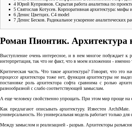
4
Юрий Куприянов. Скрытая работа аналитика по проект
5
Святослав Котусев. Корпоративная архитектура: мифы и
6
Денис Цветцих. C4 model
7
Денис Бесков. Радикальное ускорение аналитических ра
Роман Пионтик. Архитектура 
Выступление очень интересное, и в нем многое побуждает к р
интерпретация, так что не факт, что в моем изложении - именн
Критическая часть. Что такое архитектура? Говорят, что это 
процессе архитектора тоже нет, функция архитектуры не выдел
постановке роль архитектора софта сравнима с ролью архите
разнообразной с слабо соответствующей замыслам.
А еще человеку свойственно упрощать. При этом мир проще на 
Как предлагают описывать архитектуру. Известен ArchiMate.
универсальность. Но универсальная модель работает только для
Между замыслом и реализацией - разрыв. Архитекторы разъясняю