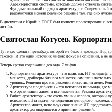
Характеристики системы, которым должна отвечать система
Фундаментальный подход к архитектуре и Современный подх
разработчики искали реальное решение там, где оно нужно
В дискуссии с Юрой: в ГОСТ был концепт проектирования: эскизн
дизайн.
Святослав Котусев. Корпорат
Тут надо сделать преамбулу, которой не было в докладе. Под а
таковой. И это один источник мифов: фокус на описании, а не н
Теперь кратко содержание доклада. 7 мифов.
Корпоративная архитектура - это план, как ИТ-ландшафт с
меняется, драйверы бизнеса меняются, сам план настолько
уровнях. Решения про направления инвестиции денег. Реше
Архитектура предприятия - это некоторая пирамида, где м
что организация живет и все изменяется. Реальна архитек
Работа архитектора - это очень умный человек, который л
исполняют. Эта задача, неподъемная для одного человека, 
Архитектор может, используя свое знание ИТ, представить
архитектор договаривается о принятии решений.