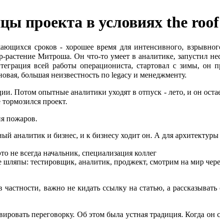
 проекта в условиях the roof i
жающихся сроков - хорошее время для интенсивного, взрывно
-растение Митроша. Он что-то умеет в аналитике, запустил неск
грация всей работы операциониста, стартовал с зимы, он пр
новая, большая неизвестность по legacy и менеджменту.
ии. Потом опытные аналитики уходят в отпуск - лето, и он остае
 тормозился проект.
ия пожаров.
й аналитик и бизнес, и к бизнесу ходит он. А для архитектуры 
то не всегда начальник, специализация коллег
ляпы: тестировщик, аналитик, проджект, смотрим на мир через 
 в частности, важно не кидать ссылку на статью, а рассказыват
вировать переговорку. Об этом была устная традиция. Когда он 