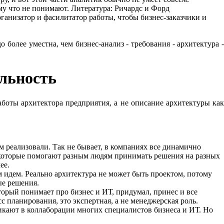
му что не понимают. Литература: Ричардс и Форд
ганизатор и фасилитатор работы, чтобы бизнес-заказчики и
более уместна, чем бизнес-анализ - требования - архитектура -
альность
аботы архитектора предприятия, а не описание архитектуры как
м реализовали. Так не бывает, в компаниях все динамично
в, которые помогают разным людям принимать решения на разных
ее.
м идем. Реально архитектура не может быть проектом, потому
ые решения.
торый понимает про бизнес и ИТ, придумал, принес и все
сс планирования, это экспертная, а не менеджерская роль.
никают в коллаборации многих специалистов бизнеса и ИТ. Но