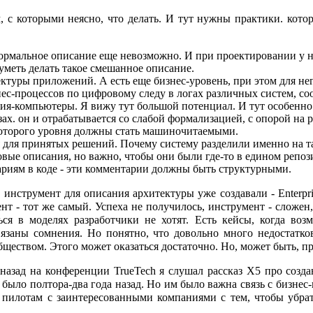
, с которыми неясно, что делать. И тут нужны практики. кото
формальное описание еще невозможно. И при проектировании у н
 уметь делать такое смешанное описание.
ктуры приложений. А есть еще бизнес-уровень, при этом для нег
с-процессов по цифровому следу в логах различных систем, соо
ния-компьютеры. Я вижу тут большой потенциал. И тут особенно
ах. он и отрабатывается со слабой формализацией, с опорой на 
екоторого уровня должны стать машиночитаемыми.
я для принятых решений. Почему систему разделили именно на
стовые описания, но важно, чтобы они были где-то в едином репо
риям в коде - эти комментарии должны быть структурными.
 инструмент для описания архитектуры уже создавали - Enterpri
нт - тот же самый. Успеха не получилось, инструмент - сложен,
ся в моделях разработчики не хотят. Есть кейсы, когда воз
вязаны сомнения. Но понятно, что довольно много недостатк
ществом. Этого может оказаться достаточно. Но, может быть, пр
назад на конференции TrueTech я слушал рассказ X5 про созда
было полтора-два года назад. Но им было важна связь с бизнес-
 пилотам с заинтересованными компаниями с тем, чтобы убрат