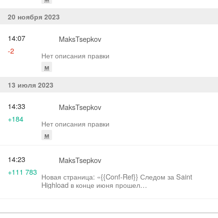
20 ноября 2023
14:07
MaksTsepkov
-2
Нет описания правки
м
13 июля 2023
14:33
MaksTsepkov
+184
Нет описания правки
м
14:23
MaksTsepkov
+111 783
Новая страница: «{{Conf-Ref}} Следом за Saint
Highload в конце июня прошел
[https://teamleadconf.ru/spb/2023 '''Saint Teamlead'''].
Она была чут…»