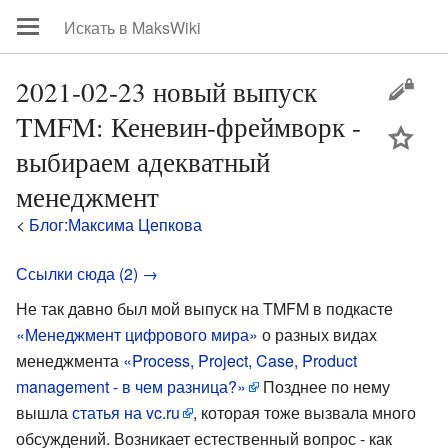
2021-02-23 новый выпуск
TMFM: Кеневин-фреймворк -
цей
выбираем адекватный
менеджмент
<
Блог:Максима Цепкова
Ссылки сюда (2) →
Не так давно был мой выпуск на TMFM в подкасте
«Менеджмент цифрового мира»
о разных видах
менеджмента
«Process, Project, Case, Product
management - в чем разница?»
Позднее по нему
вышла
статья на vc.ru
, которая тоже вызвала много
обсуждений. Возникает естественный вопрос - как