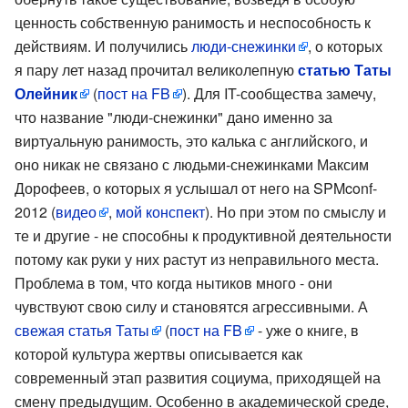
ценность собственную ранимость и неспособность к
действиям. И получились
люди-снежинки
, о которых
я пару лет назад прочитал великолепную
статью Таты
Олейник
(
пост на FB
). Для IT-сообщества замечу,
что название "люди-снежинки" дано именно за
виртуальную ранимость, это калька с английского, и
оно никак не связано с людьми-снежинками Максим
Дорофеев, о которых я услышал от него на SPMconf-
2012 (
видео
,
мой конспект
). Но при этом по смыслу и
те и другие - не способны к продуктивной деятельности
потому как руки у них растут из неправильного места.
Проблема в том, что когда нытиков много - они
чувствуют свою силу и становятся агрессивными. А
свежая статья Таты
(
пост на FB
- уже о книге, в
которой культура жертвы описывается как
современный этап развития социума, приходящей на
смену предыдущим. Особенно в академической среде,