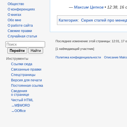
Общество
—
Максим Цепков
• 12:38, 16
О конференциях
О книгах
Категория
:
Серия статей про мене
Обо мне
О работе сайта
Свежие правки
Случайная статья
Последнее изменение этой страницы: 12:01, 17 о
[1 наблюдающий участник]
Политика конфиденциальности
Описание Maks
Инструменты
Ссылки сюда
Связанные правки
Спецстраницы
Версия для печати
Постоянная ссылка
Сведения
о странице
Чистый HTML
→M$WORD
→OOffice