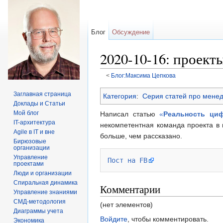
Блог
Обсуждение
2020-10-16: проект
<
Блог:Максима Цепкова
Перейти к:
навигация
,
поиск
Заглавная страница
Категория
:
Серия статей про мене
Доклады и Статьи
Мой блог
Написал статью
«
Реальность циф
IT-архитектура
некомпетентная команда проекта в ц
Agile в IT и вне
больше, чем рассказано.
Бирюзовые
организации
Управление
Пост на FB
проектами
Люди и организации
Спиральная динамика
Комментарии
Управление знаниями
СМД-методология
(нет элементов)
Диаграммы учета
Войдите
, чтобы комментировать.
Экономика