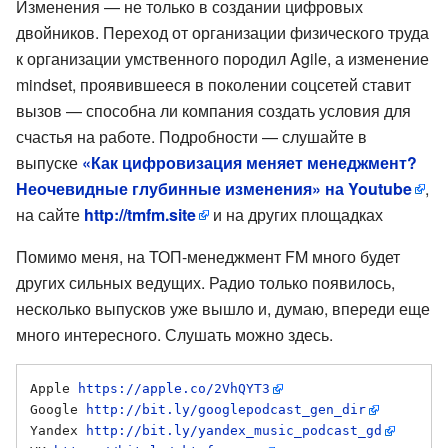
Изменения — не только в создании цифровых
двойников. Переход от организации физического труда
к организации умственного породил Agile, а изменение
mindset, проявившееся в поколении соцсетей ставит
вызов — способна ли компания создать условия для
счастья на работе. Подробности — слушайте в
выпуске
«Как цифровизация меняет менеджмент?
Неочевидные глубинные изменения» на Youtube
,
на сайте
http://tmfm.site
и на других площадках
Помимо меня, на ТОП-менеджмент FM много будет
других сильных ведущих. Радио только появилось,
несколько выпусков уже вышло и, думаю, впереди еще
много интересного. Слушать можно здесь.
Apple 
https://apple.co/2VhQYT3
Google 
http://bit.ly/googlepodcast_gen_dir
Yandex 
http://bit.ly/yandex_music_podcast_gd