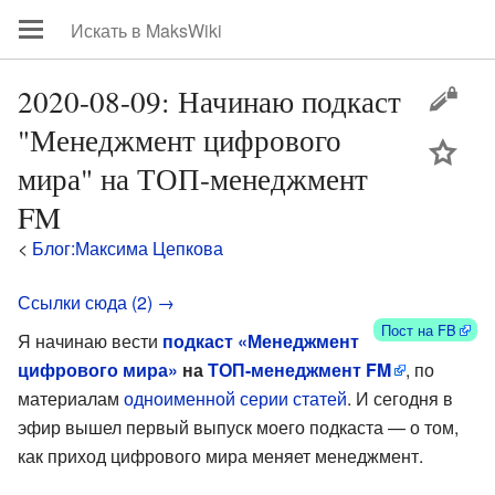
2020-08-09: Начинаю подкаст
"Менеджмент цифрового
цей
мира" на ТОП-менеджмент
FM
<
Блог:Максима Цепкова
Ссылки сюда (2) →
Пост на FB
Я начинаю вести
подкаст «Менеджмент
цифрового мира»
на
ТОП-менеджмент FM
, по
материалам
одноименной серии статей
. И сегодня в
эфир вышел первый выпуск моего подкаста — о том,
как приход цифрового мира меняет менеджмент.