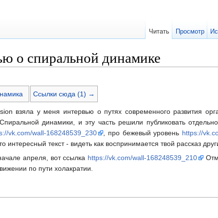
Читать
Просмотр
Ис
вью о спиральной динамике
намика
Ссылки сюда (1) →
Vision взяла у меня интервью о путях современного развития ор
Спиральной динамики, и эту часть решили публиковать отдельн
ps://vk.com/wall-168248539_230
, про бежевый уровень
https://vk
о интересный текст - видеть как воспринимается твой рассказ друг
начале апреля, вот ссылка
https://vk.com/wall-168248539_210
Отме
вижении по пути холакратии.