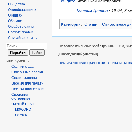
Войдите
, чтобы комментировать.
Общество
О конференциях
—
Максим Цепков
• 19:04, 8 м
О книгах
Обо мне
Категории
:
Статьи
Спиральная ди
О работе сайта
Свежие правки
Случайная статья
Последнее изменение этой страницы: 19:08, 8 ма
[1 наблюдающий участник]
Инструменты
Политика конфиденциальности
Описание Maks
Ссылки сюда
Связанные правки
Спецстраницы
Версия для печати
Постоянная ссылка
Сведения
о странице
Чистый HTML
→M$WORD
→OOffice