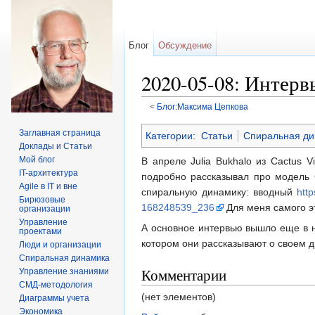
Блог
Обсуждение
2020-05-08: Интер
<
Блог:Максима Цепкова
Перейти к:
навигация
,
поиск
Заглавная страница
Категории
:
Статьи
Спиральная ди
Доклады и Статьи
Мой блог
В апреле Julia Bukhalo из Cactus 
IT-архитектура
подробно рассказывал про модель 
Agile в IT и вне
спиральную динамику: вводный
htt
Бирюзовые
168248539_236
Для меня самого эт
организации
Управление
А основное интервью вышло еще в 
проектами
котором они рассказывают о своем д
Люди и организации
Спиральная динамика
Комментарии
Управление знаниями
СМД-методология
(нет элементов)
Диаграммы учета
Экономика