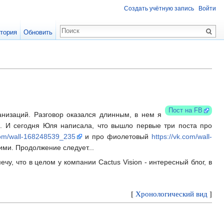
Создать учётную запись
Войти
тория
Обновить
Пост на FB
ганизаций. Разговор оказался длинным, в нем я
о. И сегодня Юля написала, что вышло первые три поста про
.com/wall-168248539_235
и про фиолетовый
https://vk.com/wall-
ими. Продолжение следует...
чу, что в целом у компании Cactus Vision - интересный блог, в
[
Хронологический вид
]