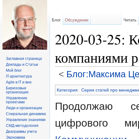
Блог
Обсуждение
Читать
2020-03-25: 
компаниями р
Заглавная страница
Доклады и Статьи
Мой блог
<
Блог:Максима Це
IT-архитектура
Перейти к:
навигация
,
поиск
Agile в IT и вне
Бирюзовые
Категория
:
Серия статей про менеджм
организации
Управление
проектами
Продолжаю с
Люди и организации
Спиральная динамика
цифрового ми
Управление знаниями
СМД-методология
Диаграммы учета
Экономика