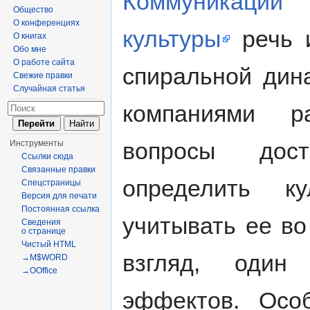
Коммуникации
Общество
О конференциях
культуры
речь и
О книгах
Обо мне
О работе сайта
спиральной дин
Свежие правки
Случайная статья
компаниями р
вопросы дост
Инструменты
Ссылки сюда
Связанные правки
определить к
Спецстраницы
Версия для печати
Постоянная ссылка
учитывать ее во
Сведения
о странице
Чистый HTML
взгляд, один
→M$WORD
→OOffice
эффектов. Осо