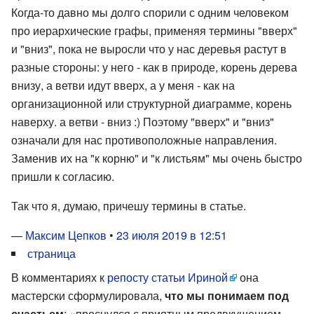
Когда-то давно мы долго спорили с одним человеком
про иерархические графы, применяя термины "вверх"
и "вниз", пока не выросли что у нас деревья растут в
разные стороны: у него - как в природе, корень дерева
внизу, а ветви идут вверх, а у меня - как на
организационной или структурной диаграмме, корень
наверху. а ветви - вниз :) Поэтому "вверх" и "вниз"
означали для нас противоположные направления.
Заменив их на "к корню" и "к листьям" мы очень быстро
пришли к согласию.
Так что я, думаю, причешу термины в статье.
—
Максим Цепков
•
23 июля 2019 в 12:51
страница
В комментариях к
репосту статьи Ириной
она
мастерски сформулировала,
что мы понимаем под
счастьем
: «проснулся с приятным предвкушением