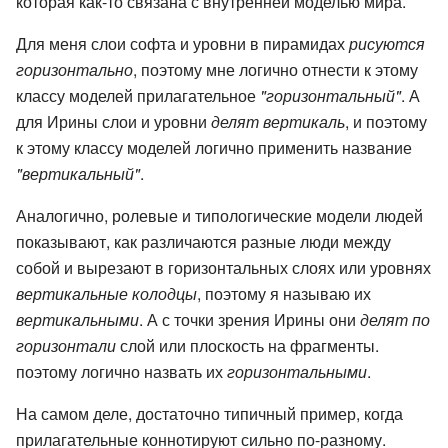
которая как-то связана с внутренней моделью мира.
Для меня слои софта и уровни в пирамидах
рисуются
горизонтально
, поэтому мне логично отнести к этому
классу моделей прилагательное
"горизонтальный"
. А
для Ирины слои и уровни
делят вертикаль
, и поэтому
к этому классу моделей логично применить название
"вертикальный"
.
Аналогично, ролевые и типологические модели людей
показывают, как различаются разные люди между
собой и вырезают в горизонтальных слоях или уровнях
вертикальные колодцы
, поэтому я называю их
вертикальными
. А с точки зрения Ирины они
делят по
горизонтали
слой или плоскость на фрагменты.
поэтому логично назвать их
горизонтальными
.
На самом деле, достаточно типичный пример, когда
прилагательные коннотируют сильно по-разному.