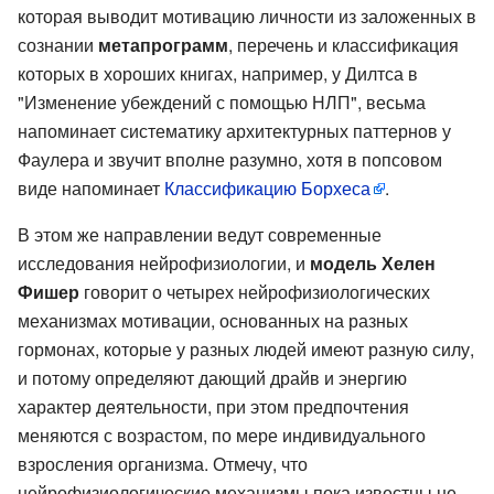
которая выводит мотивацию личности из заложенных в
сознании
метапрограмм
, перечень и классификация
которых в хороших книгах, например, у Дилтса в
"Изменение убеждений с помощью НЛП", весьма
напоминает систематику архитектурных паттернов у
Фаулера и звучит вполне разумно, хотя в попсовом
виде напоминает
Классификацию Борхеса
.
В этом же направлении ведут современные
исследования нейрофизиологии, и
модель Хелен
Фишер
говорит о четырех нейрофизиологических
механизмах мотивации, основанных на разных
гормонах, которые у разных людей имеют разную силу,
и потому определяют дающий драйв и энергию
характер деятельности, при этом предпочтения
меняются с возрастом, по мере индивидуального
взросления организма. Отмечу, что
нейрофизиологические механизмы пока известны не