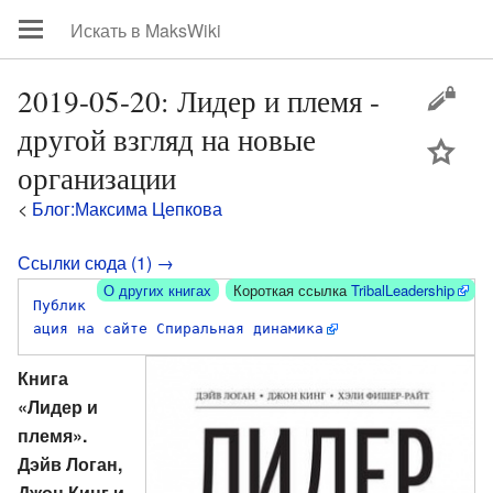
2019-05-20: Лидер и племя -
другой взгляд на новые
цей
организации
<
Блог:Максима Цепкова
Ссылки сюда (1) →
О других книгах
Короткая ссылка
TribalLeadership
Публик
ация на сайте Спиральная динамика
Книга
«Лидер и
племя».
Дэйв Логан,
Джон Кинг и