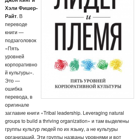
Хэли Фишер-
Райт
. В
переводе
книги —
подзаголовок
«Пять
уровней
корпоративно
й культуры».
Это —
ошибка
перевода, в
оригинале
заглавие книги «Tribal leadership. Leveraging natural
groups to build a thriving organization» и там выделены
группы культур людей по их языку, а не культуры
организаций. Эти группы названы уровнями и вот