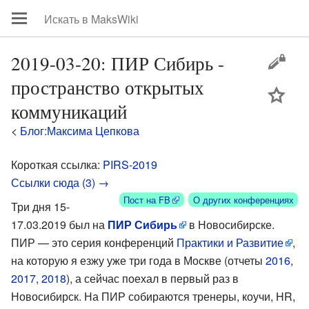
2019-03-20: ПИР Сибирь -
пространство открытых
цей
коммуникаций
<
Блог:Максима Цепкова
Короткая ссылка:
PIRS-2019
Ссылки сюда (3) →
Пост на FB
О других конференциях
Три дня 15-
17.03.2019 был на
ПИР Сибирь
в Новосибирске.
ПИР — это серия конференций
Практики и Развитие
,
на которую я езжу уже три года в Москве (отчеты
2016
,
2017
,
2018
), а сейчас поехал в первый раз в
Новосибирск. На ПИР собираются тренеры, коучи, HR,