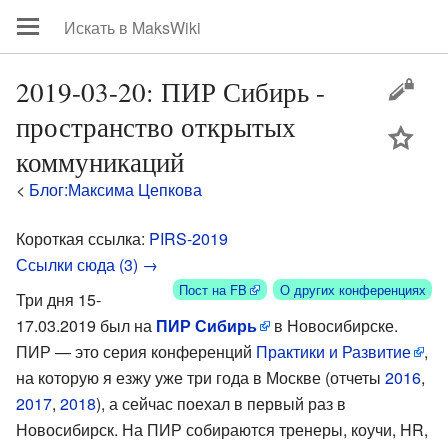
2019-03-20: ПИР Сибирь -
пространство открытых
цей
коммуникаций
<
Блог:Максима Цепкова
Короткая ссылка:
PIRS-2019
Ссылки сюда (3) →
Пост на FB
О других конференциях
Три дня 15-
17.03.2019 был на
ПИР Сибирь
в Новосибирске.
ПИР — это серия конференций
Практики и Развитие
,
на которую я езжу уже три года в Москве (отчеты
2016
,
2017
,
2018
), а сейчас поехал в первый раз в
Новосибирск. На ПИР собираются тренеры, коучи, HR,