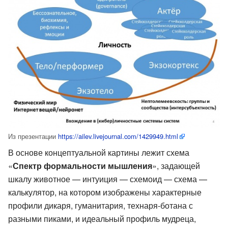
Из презентации
https://ailev.livejournal.com/1429949.html
В основе концептуальной картины лежит схема
«
Спектр формальности мышления
», задающей
шкалу животное — интуиция — схемоид — схема —
калькулятор, на котором изображены характерные
профили дикаря, гуманитария, технаря-ботана с
разными пиками, и идеальный профиль мудреца,