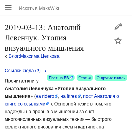
2019-03-13: Анатолий
Левенчук. Утопия
цей
визуального мышления
<
Блог:Максима Цепкова
Ссылки сюда (2) →
Пост на FB
Статья
О других книгах
Прочитал книгу
Анатолия Левенчука «Утопия визуального
мышления»
(
на ridero
,
на litres
,
пост Анатолия о
книге со ссылками
). Основной тезис в том, что
надежды на прорыв в мышлении за счет
многочисленных визуальных техник — быстрого
коллективного рисования схем и картинок на