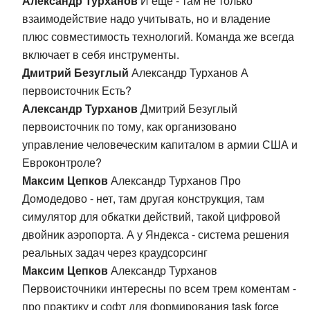
Александр Турханов
И еще - там не только
взаимодействие надо учитывать, но и владение
плюс совместимость технологий. Команда же всегда
включает в себя инструменты.
Дмитрий Безуглый
Александр Турханов А
первоисточник Есть?
Александр Турханов
Дмитрий Безуглый
первоисточник по тому, как организовано
управление человеческим капиталом в армии США и
Евроконтроле?
Максим Цепков
Александр Турханов Про
Домодедово - нет, там другая конструкция, там
симулятор для обкатки действий, такой цифровой
двойник аэропорта. А у Яндекса - система решения
реальных задач через краудсорсинг
Максим Цепков
Александр Турханов
Первоисточники интересны по всем трем коментам -
про практику и софт для формирования task force