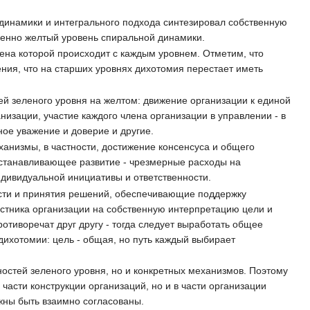
 динамики и интегрального подхода синтезировал собственную
енно желтый уровень спиральной динамики.
на которой происходит с каждым уровнем. Отметим, что
ения, что на старших уровнях дихотомия перестает иметь
ей зеленого уровня на желтом: движение организации к единой
изации, участие каждого члена организации в управлении - в
ное уважение и доверие и другие.
анизмы, в частности, достижение консенсуса и общего
останавливающее развитие - чрезмерные расходы на
дивидуальной инициативы и ответственности.
сти и принятия решений, обеспечивающие поддержку
частника организации на собственную интерпретацию цели и
отиворечат друг другу - тогда следует выработать общее
дихотомии: цель - общая, но путь каждый выбирает
остей зеленого уровня, но и конкретных механизмов. Поэтому
части конструкции организаций, но и в части организации
лжны быть взаимно согласованы.