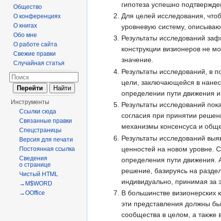
гипотеза успешно подтвержд
Общество
Для целей исследования, что
О конференциях
О книгах
уровневую систему, описываю
Обо мне
Результаты исследований заф
О работе сайта
конструкции визионеров не мо
Свежие правки
значение.
Случайная статья
Результаты исследований, в п
цели, заключающейся в нанесе
определении пути движения и 
Инструменты
Результаты исследований пок
Ссылки сюда
согласия при принятии решен
Связанные правки
механизмы консенсуса и обще
Спецстраницы
Результаты исследований выя
Версия для печати
ценностей на новом уровне. С
Постоянная ссылка
Сведения
определения пути движения. А
о странице
решение, базируясь на раздел
Чистый HTML
индивидуально, принимая за э
→M$WORD
В большинстве визионерских к
→OOffice
эти представления должны быт
сообщества в целом, а также 