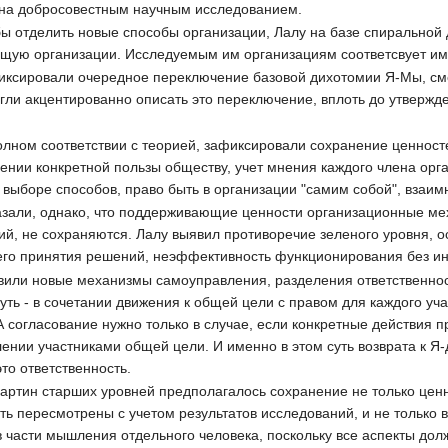
ена добросовестным научным исследованием.
бы отделить новые способы организации, Лалу на базе спиральной
щую организации. Исследуемым им организациям соответсвует им
иксировали очередное переключение базовой дихотомии Я-Мы, сме
гли акцентированно описать это переключение, вплоть до утвержд
олном соответствии с теорией, зафиксировали сохранение ценност
нии конкретной пользы обществу, учет мнения каждого члена орган
выборе способов, право быть в организации "самим собой", взаим
азали, однако, что поддерживающие ценности организационные мех
ий, не сохраняются. Лалу выявил противоречие зеленого уровня, 
го принятия решений, неэффективность функционирования без ин
вили новые механизмы самоуправления, разделения ответственно
уть - в сочетании движения к общей цели с правом для каждого у
 согласование нужно только в случае, если конкретные действия пр
ении участниками общей цели. И именно в этом суть возврата к Я-
то ответственность.
артин старших уровней предполагалось сохранение не только ценн
ь пересмотрены с учетом результатов исследований, и не только в 
в части мышления отдельного человека, поскольку все аспекты до