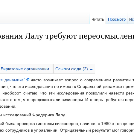
Читать
Просмотр
Ис
дования Лалу требуют переосмысле
Бирюзовые организации
Ссылки сюда (2) →
ая динамика"
часто возникает вопрос о современном развитии 
ния, что эти исследования не имеют к Спиральной динамике прямо
н, наоборот, считаю, что эти исследования позволили навести ре
пали с тем, что предсказывали визионеры. И теперь требуется пе
дований.
ты исследований Фредерика Лалу.
й была проверка гипотезы визионеров, начиная с 1980-х говорящи
ех сотрудников в управлении. Отрицательный результат мог говори