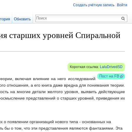
Создать учётную запись
Войти
тория
Обновить
ния старших уровней Спиральной
Короткая ссылка:
LaluDrivedSD
Пост на FB
теории, включая влияние на него исследований
го отношения, а его книга даже вредна для понимания теории.
зкость на многие детали желтого уровня, выявить действующие
реосмысление представлений о старших уровней, приведения их
х о появлении организаций нового типа - основанных на
ть бы о том, что эти представления являются фантазиями. Эта