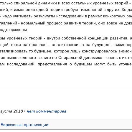
олько спиральной динамики и всех остальных уровневых теорий - У
твий, и изменения одной теории требуют изменений в других. Когд
 - надо учитывать результаты исследований в рамках конкретных р
влений - нормальный процесс развития теории, оно вовсе не дока
 подтверждены.
ры уровневых теорий - внутри собственной концепции развития, а
ущей точки на прошлое - аналитически, а на будущее - визионе
тализировать то будущее, которое лишь конструировалось визионе
ниц выше зеленого в книге по Спиральной динамике - очень отчетл
атам исследований, представления о будущем могут быть уточн
августа 2018 •
нет комментариев
Бирюзовые организации