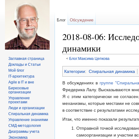
Блог
Обсуждение
2018-08-06: Иссле
динамики
Заглавная страница
<
Блог:Максима Цепкова
Перейти к:
навигация
,
поиск
Доклады и Статьи
Мой блог
Категории
:
Спиральная динамика
IT-архитектура
Agile в IT и вне
В обсуждениях в
группе "Спиральн
Бирюзовые
Фредерика Лалу. Высказываются мне
организации
Я с этим категорически не согласе
Управление
проектами
механизмы, которые местами не сов
Люди и организации
в соответствие с результатами иссле
Спиральная динамика
Итак, что именно показали результа
Управление знаниями
СМД-методология
Отправной точкой исследовани
Диаграммы учета
самоорганизации и участии вс
Экономика