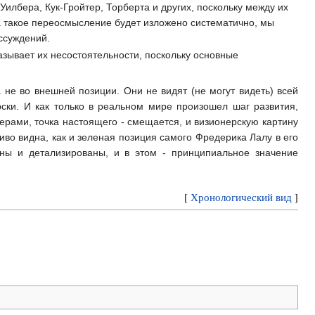
илбера, Кук-Гройтер, Торберта и других, поскольку между их
а такое переосмысление будет изложено систематично, мы
ассуждений.
зывает их несостоятельности, поскольку основные
 не во внешней позиции. Они не видят (не могут видеть) всей
рски. И как только в реальном мире произошел шаг развития,
рами, точка настоящего - смещается, и визионерскую картину
иво видна, как и зеленая позиция самого Фредерика Лалу в его
ены и детализированы, и в этом - принципиальное значение
[
Хронологический вид
]