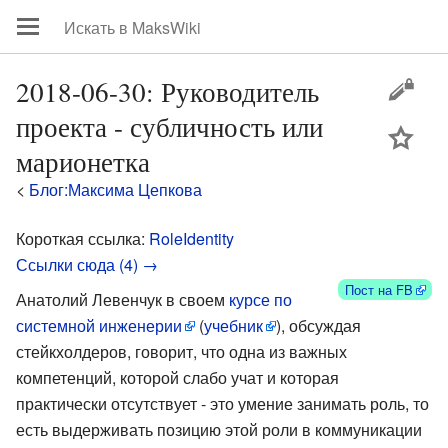
2018-06-30: Руководитель
проекта - субличность или
цей
марионетка
<
Блог:Максима Цепкова
Короткая ссылка:
RoleIdentity
Ссылки сюда (4) →
Пост на FB
Анатолий Левенчук в своем
курсе по
системной инженерии
(
учебник
), обсуждая
стейкхолдеров, говорит, что одна из важных
компетенций, которой слабо учат и которая
практически отсутствует - это умение занимать роль, то
есть выдерживать позицию этой роли в коммуникации