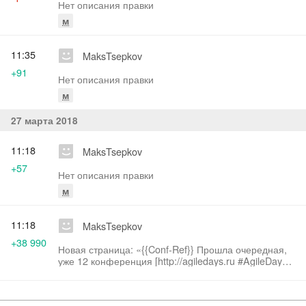
Нет описания правки
м
11:35
MaksTsepkov
+91
Нет описания правки
м
27 марта 2018
11:18
MaksTsepkov
+57
Нет описания правки
м
11:18
MaksTsepkov
+38 990
Новая страница: «{{Conf-Ref}} Прошла очередная,
уже 12 конференция [http://agiledays.ru #AgileDays].
Как и прошлые конференции,…»