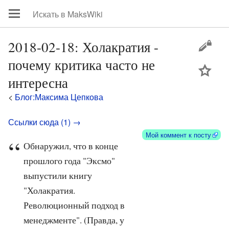
2018-02-18: Холакратия -
почему критика часто не
цей
интересна
<
Блог:Максима Цепкова
Ссылки сюда (1) →
Мой коммент к посту
Обнаружил, что в конце
прошлого года "Эксмо"
выпустили книгу
"Холакратия.
Революционный подход в
менеджменте". (Правда, у