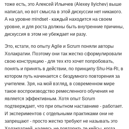
тоже есть, это Алексей Ильичев (Alexey Ilyichev) выше
написал, но вот смысла в этой дискуссии нет никакого.
А на уровне mindset - каждый находится на своем
уровне, и для роста должны быть внутренние причины,
дискуссия в этом не убеждает ни разу.
Это, кстати, по опыту Agile и Scrum поняли авторы
Холакратии. Поэтому они так жестко сформулировали
свою конструкцию - для тех кто хочет попробовать,
понять и принять в действии, по принципу Shu-Ha-Ri, в
котором путь начинается с бездумного повторения за
учителем. Зря, на мой взгляд, в современном мире
такое воспроизводство ремесленного обучения не
является эффективным. Хотя опыт Scrum
подтверждает, что при опытном наставнике - работает.
И экспериментов с отдельными практиками они не
запрещают - просто жестко требуют не называть это
Холакратией, надеясь не повторить те кейсы, когда