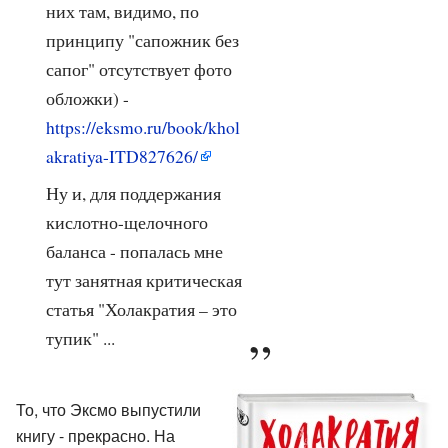
них там, видимо, по
принципу "сапожник без
сапог" отсутствует фото
обложки) -
https://eksmo.ru/book/khol
akratiya-ITD827626/
Ну и, для поддержания
кислотно-щелочного
баланса - попалась мне
тут занятная критическая
статья "Холакратия – это
тупик" ...
То, что Эксмо выпустили
книгу - прекрасно. На