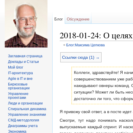
Блог
Обсуждение
2018-01-24: О целя
<
Блог:Максима Цепкова
Перейти к:
навигация
,
поиск
Заглавная страница
Ссылки сюда (1) →
Доклады и Статьи
Мой блог
Коллеги, здравствуйте! Я на
IT-архитектура
совершенствованием уже рабо
Agile в IT и вне
Бирюзовые
накидывают овнеры команд. О
организации
ситуации? Может ли быть нес
Управление
проектами
достаточно ли того, что сфо
Люди и организации
Спиральная динамика
Я привожу свой ответ, а в посте иде
Управление знаниями
Смотри, тут надо понимать наскол
СМД-методология
Диаграммы учета
выпускаемые каждый спринт. И наск
Экономика