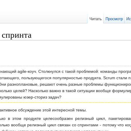
Читать
Просмотр
Ис
х спринта
чинающий agile-коуч. Столкнулся с такой проблемой: команды про
тающего, пользующегося популярностью продукта. Scrum стали пр
ни разноплановые, решают очень разные проблемы функционирова
колько целей? Насколько важно в такой ситуации вообще формулир
рмулированы юзер-сториз задач?
т активное обсуждение этой интересной темы.
ько в этом продукте целесообразен релизный цикл, пакетирова
олько вообще релизный цикл связан со спринтами - потому что ко