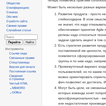
теперь появились практики continiou
Общество
Может быть несколько разных вариан
О конференциях
О книгах
Развитие продукта - просто н
Обо мне
стейкхолдеров. В этом смысле
О работе сайта
не значит, что надо отказыва
Свежие правки
обеспечивает принятие Agile 
Случайная статья
релизы надо относиться техни
задачи сделать акцент в том сл
Есть стратегия развития прод
Инструменты
поставляемой им ценности, пр
Ссылки сюда
появляется сфокусированная 
Связанные правки
группы и по ним надо, наприм
Спецстраницы
Промежуточный вариант, когда
Версия для печати
Постоянная ссылка
пользователей, но по каким-т
Сведения
можно ориентировать спринты
о странице
фич позволяет их достигать. И
Чистый HTML
Могут быть цели, не связанны
→M$WORD
→OOffice
которых команда хочет попроб
кроссфункциональностью - как
или недостаточная производит