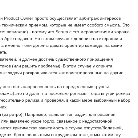
 и Product Owner просто осуществляет арбитраж интересов
ь техническим приемом, которые не имеет особого смысла. Это
хотя возможно) - потому что Scrum с его мероприятиями хорошо
а Agile недавно. Но в этом случае к делению на итерации и
, а именно - они должны давать ориентир команде, на какие
еть.
ователей, и должен достичь существенного приращения
тиков (или решить проблемы). В этом случае у спринта
орые задачи раскрашиваются как ориентированные на другие
 у него есть направленность на определенные группы
ламы) это не делят на несколько релизов. Тогда внутри релиза
носительно релиза и проверяя, в какой мере выбранный набор
них.
 (из ретро). Например, выявлен тип задач, для решения
 Или выявлено узкое горло, связанное с недостаточной
ется критическая зависимость в случае отпусков/болезней,
идется брать неопытным сотрудникам тоже, и мы хотим эту