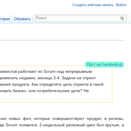
Создать учётную запись
Войти
тория
Обновить
Пост на Facebook
граммистов работают по Scrum над непрерывным
именять недавно, месяца 3-4. Задачи на спринт
ния продукта. Как определять цель спринта в такой
овать бизнес- или потребительские цели? Не
ние новых фич, которые совершенствуют продукт, в релизы,
гда Scrum появился, 2-недельный релизный цикл был крутым, а