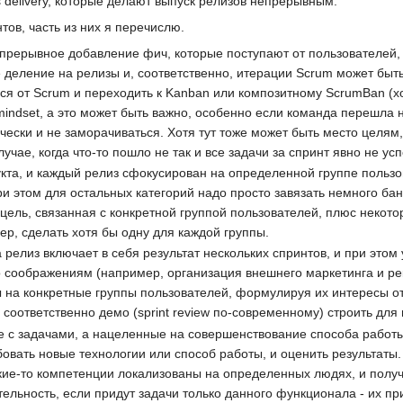
s delivery, которые делают выпуск релизов непрерывным.
тов, часть из них я перечислю.
епрерывное добавление фич, которые поступают от пользователей,
 деление на релизы и, соответственно, итерации Scrum может быт
ться от Scrum и переходить к Kanban или композитному ScrumBan (
mindset, а это может быть важно, особенно если команда перешла н
чески и не заморачиваться. Хотя тут тоже может быть место целям
учае, когда что-то пошло не так и все задачи за спринт явно не усп
укта, и каждый релиз сфокусирован на определенной группе польз
и этом для остальных категорий надо просто завязать немного бан
цель, связанная с конкретной группой пользователей, плюс некот
ер, сделать хотя бы одну для каждой группы.
 релиз включает в себя результат нескольких спринтов, и при этом
о соображениям (например, организация внешнего маркетинга и рек
 на конкретные группы пользователей, формулируя их интересы от
 соответственно демо (sprint review по-современному) строить для 
е с задачами, а нацеленные на совершенствование способа работы
овать новые технологии или способ работы, и оценить результаты.
ие-то компетенции локализованы на определенных людях, и получа
ельность, если придут задачи только данного функционала - их пр