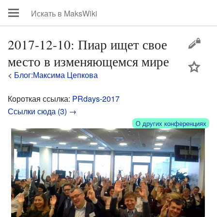
2017-12-10: Пиар ищет свое
место в изменяющемся мире
цей
<
Блог:Максима Цепкова
Короткая ссылка:
PRdays-2017
Ссылки сюда (3) →
О других конференциях