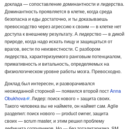
доклада — сопоставление доминантности и лидерства.
Доминантность проявляется в клетке, когда среда
безопасна и еды достаточно, и ты доказываешь
превосходство через агрессию к своим — в клетке нет
доступа к внешнему результату. А лидерство — в дикой
природе, когда надо искать пищу и защищаться от
врагов, вести по неизвестности. С разбором
лидерства, характеризуемого ранговым потенциалом,
примативность и витальность, определяемых на
физиологическом уровне работы мозга. Превосходно.
Доклад был интересен, и разворачивался
неожиданной стороной — появился второй пост
Anna
Obukhova
. Лидер: поиск нового + защита своих.
Такого человека вы не наймете, он наймет сам. Agile
разделил: поиск нового — product owner, защита
своих — scrum master, и этим решил проблему
дефицита сотрудников. Но — без тоталитаризма, SM