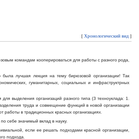
[
Хронологический вид
]
юзовым командам кооперироваться для работы с разного рода,
о была лучшая лекция на тему бирюзовой организации! Так
ономических, гуманитарных, социальных и инфраструктрных
для выделения организаций разного типа (3 техноуклада: 1.
 разделения труда и совмещение функций в новой организации
 от работы в традиционных красных организациях.
по себе значимый вклад в науку.
ривиальной, если ее решать подходами красной организации,
ого подхода.