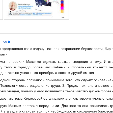
fice
 представлял свою задачу: как, при сохранении бирюзовости, бир
тами.
мы попросили Максима сделать краткое введение в тему. И эт
ту тему в гораздо более масштабный и глобальный контекст эк
 достаточно узкая тема приобрела совсем другой смысл.
дной стороны сложилось понимание того, что служит основанием 
. Технологическое разделение труда, 3. Предел технологического
 прям увидел, почему у него появляется такое чувство дискомфорта
крытию темы бирюзовой организации это, как говорят ученые, сам 
орую Максим поставил перед нами. Для кого-то она показалась т
ой эта задача становиться при необходимости сохранения бирюзов