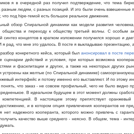
тников я в очередной раз получил подтверждение, что тема бир
ь разным людям, с разных позиций. И это были очень взвешенные 
ет, что под hipe-темой есть большое реальное движение.
льный обзор Спиральной динамики как модели развития человека
о общества и переходу к обществу третьей волны. С особым а
ый синтез концептов в кратком изложении получился хорошо и дае
 я рад, что мне это удалось. В посте я выкладываю презентацию, 
 разбор конкретного кейса, который был
анонсировал в посте пере
е сценарии действий и условия, при которых возможна кооперац
ностями и фасилитации и других, а также на некоторых других рынк
и устроены как желтые (по Спиральной динамике) самоорганизующи
нжевый интерфейс и потому именно его выставляют. И по этому ин
онять, что заказ - не совсем профильный, чего не было видно пр
 средненькое. В идеальном будущем в этот момент должны срабо
 компетенцией. В настоящем этому препятствует оранжевый к
 достижению, и в котором опция привлечения кооперантов не пред
я нет надежного кооперанта, которого можно привлечь с гарант
 получить качество выше среднего - неясно. В общем, тема - инт
 думать.
дорогами и иногда выводило на интересные сопутствующие темы.