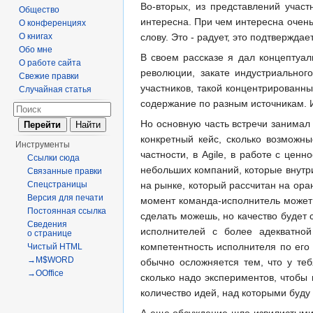
Во-вторых, из представлений учас
Общество
интересна. При чем интересна очен
О конференциях
слову. Это - радует, это подтвержда
О книгах
Обо мне
В своем рассказе я дал концептуа
О работе сайта
революции, закате индустриальног
Свежие правки
участников, такой концентрированн
Случайная статья
содержание по разным источникам. И
Но основную часть встречи занимал
конкретный кейс, сколько возможны
Инструменты
частности, в Agile, в работе с цен
Ссылки сюда
небольших компаний, которые внутр
Связанные правки
на рынке, который рассчитан на ора
Спецстраницы
Версия для печати
момент команда-исполнитель может п
Постоянная ссылка
сделать можешь, но качество будет
Сведения
исполнителей с более адекватной
о странице
компетентность исполнителя по его
Чистый HTML
→M$WORD
обычно осложняется тем, что у теб
→OOffice
сколько надо экспериментов, чтобы
количество идей, над которыми буду
А еще обсуждение шло извилистыми 