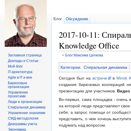
Блог
Обсуждение
2017-10-11: Спирал
Knowledge Office
Заглавная страница
<
Блог:Максима Цепкова
Перейти к:
навигация
,
поиск
Доклады и Статьи
Мой блог
Категории
:
Спиральная динамика
IT-архитектура
Agile в IT и вне
Сегодня был на
встрече
в
Minsk K
Бирюзовые
создания бирюзовых коопераций не
организации
презентацию для участников.
Видео
Управление
проектами
Во-первых, сама площадка - очень 
Люди и организации
на которой люди представляют свои
Спиральная динамика
себя, а запрос помощи от сообществ
Управление знаниями
представить, о чем хочешь выступить
СМД-методология
Диаграммы учета
подумать над вопросом.
Экономика