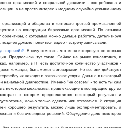
юзовых организаций и спиральной динамики - востребована и
позиции, а не просто интерес к модному случайно услышанному
, организаций и общества в контексте третьей промышленной
кцентом на конструкции бирюзовых организаций. По отзывам
т ориентиры, с которыми можно дальше работать, детализируя
а позднее должно появиться видео - встречу записывали.
д встречей
. Я хочу отметить, что меня интересует не столько
ия. Предпосылки тут такие. Сейчас на рынке консалтинга, в
ах, например, в IT, есть достаточное количество участников -
еся команды, быть может с оговорками. Но все они действуют
терфейсу их находят и заказывают услуги. Дальше в некоторый
и начальной диагностике. Именно "не совсем" - то есть ты сам
тать некоторые механизмы, привлекающие в кооперацию других
онтракт, к котором предполагается некоторый результат и
усмотрена, можно только сделать или отказаться. И ситуация
ией хорошего результата, можно лишь экспериментировать, и
ересная и без очевидных решений. Обсуждение дало некоторое
 Для меня, например, важным был вопрос о том, что является