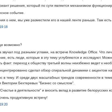
риант решения, который по сути является механизмом функциониро
есное событие.
ия о нем, мы уже разместили его в нашей ленте раньше. Там ест
19:18
ще возможно?
а звучал под разными углами, на встрече Knowledge Office. Что л
ие, есть люди, которые в эту тему углубляются и исследуют. Можно
ть факт: переход к обществу третьей волны неизбежно ведет к нео
онцентрированно сделал обзор спиральной динамики с акцентом на
рс в тему. И среди двух масштабных трендов современности в тем
 и Виктории Бехтеревых "Бизнес со смыслом".
Счастье в деятельности" и вносить вклад в развитие белорусских к
очень продуктивную встречу!
19:20