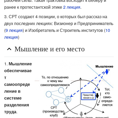
рабочей силы. Такая трактовка восходит к Веберу и
ранее к протестантской этике
2 лекция
.
СРТ создают 4 позиции, о которых был рассказ на
двух последних лекциях: Визионер и Предприниматель
(
9 лекция
) и Изобретатель и Строитель институтов (
10
лекция
)
Мышление и его место
Мышление
обеспечивае
т
самоопреде
ление в
системе
разделения
труда
.