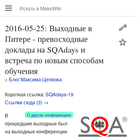
2016-05-25: Выходные в
Питере - превосходные
цей
доклады на SQAdays и
встреча по новым способам
обучения
<
Блог:Максима Цепкова
Короткая ссылка:
SQAdays-19
Ссылки сюда (3) →
В
О других конференциях
прошедшие выходные был
на выходные конференции