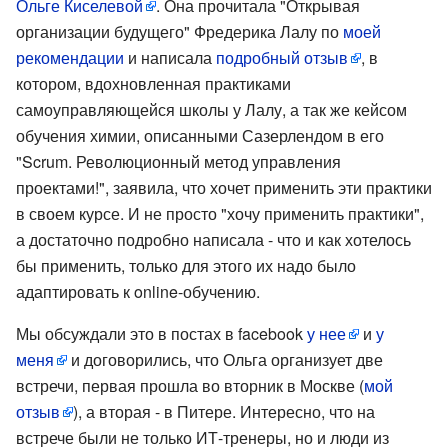
Ольге Киселевой
. Она прочитала "Открывая
организации будущего" Фредерика Лалу по
моей
рекомендации
и написала
подробный отзыв
, в
котором, вдохновленная практиками
самоуправляющейся школы у Лалу, а так же кейсом
обучения химии, описанными Сазерлендом в его
"Scrum. Революционный метод управления
проектами!", заявила, что хочет применить эти практики
в своем курсе. И не просто "хочу применить практики",
а достаточно подробно написала - что и как хотелось
бы применить, только для этого их надо было
адаптировать к online-обучению.
Мы обсуждали это в постах в facebook
у нее
и
у
меня
и договорились, что Ольга организует две
встречи, первая прошла во вторник в Москве (
мой
отзыв
), а вторая - в Питере. Интересно, что на
встрече были не только ИТ-тренеры, но и люди из