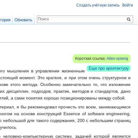
Создать учётную запись
Войти
тория
Обновить
Короткая ссылка:
Ailev-syseng
Еще про архитектуру
ного мышления в управлении жизненным
стоящий момент. Это краткое, и при этом очень структурное и
ове этого метода. Особенно замечательно то, что изложение
их дисциплин, подходов, практик, методов и стандартов, дано
нятий, а сами понятия хорошо позиционированы между собой.
атериал, я бы рекомендовал прочесть это всем, занимающимся
гом на основе конструкций Essence of software engineering,
 небольшой для такого содержания, 200 с небольшим страниц
училось.
 человеко-компьютерную систему, задачей которой является