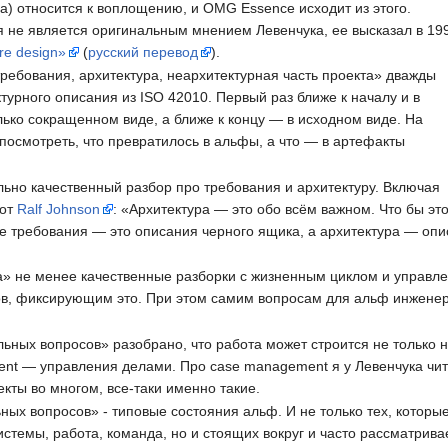
да) относится к воплощению, и OMG Essence исходит из этого.
ия не является оригинальным мнением Левенчука, ее высказал в 19
re design»
(
русский перевод
).
ребования, архитектура, неархитектурная часть проекта» дважды
урного описания из ISO 42010. Первый раз ближе к началу и в
лько сокращенном виде, а ближе к концу — в исходном виде. На
посмотреть, что превратилось в альфы, а что — в артефакты
льно качественный разбор про требования и архитектуру. Включая
 от
Ralf Johnson
: «Архитектура — это обо всём важном. Что бы эт
не требования — это описания черного ящика, а архитектура — оп
а» не менее качественные разборки с жизненным циклом и управле
ов, фиксирующим это. При этом самим вопросам для альф инженер
ольных вопросов» разобрано, что работа может строится не только
ent — управления делами. Про case management я у Левенчука чит
кты во многом, все-таки именно такие.
ьных вопросов» - типовые состояния альф. И не только тех, котор
темы, работа, команда, но и стоящих вокруг и часто рассматривае