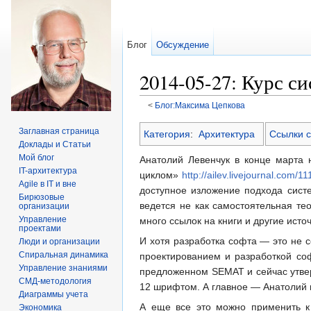
Блог
Обсуждение
2014-05-27: Курс с
<
Блог:Максима Цепкова
Перейти к:
навигация
,
поиск
Заглавная страница
Категория
:
Архитектура
Ссылки с
Доклады и Статьи
Мой блог
Анатолий Левенчук в конце марта
IT-архитектура
циклом»
http://ailev.livejournal.com/1
Agile в IT и вне
доступное изложение подхода сист
Бирюзовые
ведется не как самостоятельная те
организации
Управление
много ссылок на книги и другие ист
проектами
И хотя разработка софта — это не 
Люди и организации
Спиральная динамика
проектированием и разработкой соф
Управление знаниями
предложенном SEMAT и сейчас утвер
СМД-методология
12 шрифтом. А главное — Анатолий п
Диаграммы учета
А еще все это можно применить к 
Экономика