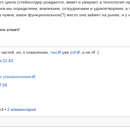
го цикла (стейкхолдер рождается, живет и умирает, а технология п
ов мы определяем, вовлекаем, сотрудничаем и удовлетворяем, а т
 нужна, какое функциональное(?) место она займет на рынке, и у н
ого стоит!
частей, но, к сожалению,
там
уже
pdf
, а не rtf :(
в 21:43
 и упражнениями
7:55
14 •
2 комментария