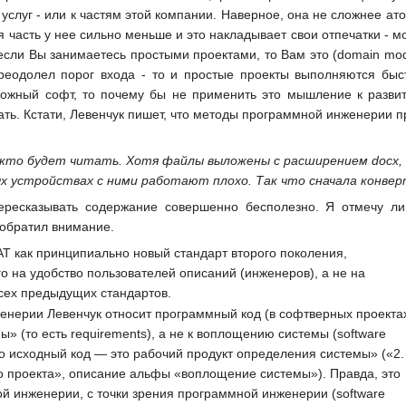
 услуг - или к частям этой компании. Наверное, она не сложнее 
я часть у нее сильно меньше и это накладывает свои отпечатки - 
если Вы занимаетесь простыми проектами, то Вам это (domain mode
 преодолел порог входа - то и простые проекты выполняются б
ожный софт, то почему бы не применить это мышление к развит
лать. Кстати, Левенчук пишет, что методы программной инженерии п
 кто будет читать. Хотя файлы выложены с расширением docx, в
ых устройствах с ними работают плохо. Так что сначала конве
пересказывать содержание совершенно бесполезно. Я отмечу л
 обратил внимание.
T как принципиально новый стандарт второго поколения,
 на удобство пользователей описаний (инженеров), а не на
всех предыдущих стандартов.
женерии Левенчук относит программный код (в софтверных проекта
» (то есть requirements), а не к воплощению системы (software
то исходный код — это рабочий продукт определения системы» («2.
проекта», описание альфы «воплощение системы»). Правда, это
й инженерии, с точки зрения программной инженерии (software