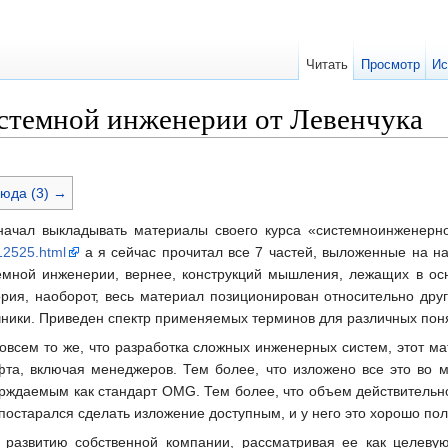
Читать
Просмотр
Ис
истемной инженерии от Левенчука
юда (3) →
 начал выкладывать материалы своего курса «системноинженер
112525.html
а я сейчас прочитал все 7 частей, выложенные на на
емной инженерии, вернее, конструкций мышления, лежащих в осн
ория, наоборот, весь материал позиционирован относительно друг
очники. Приведен спектр применяемых терминов для различных по
совсем то же, что разработка сложных инженерных систем, этот м
та, включая менеджеров. Тем более, что изложено все это во мно
ждаемым как стандарт OMG. Тем более, что объем действительно
остарался сделать изложение доступным, и у него это хорошо пол
развитию собственной компании, рассматривая ее как целевую