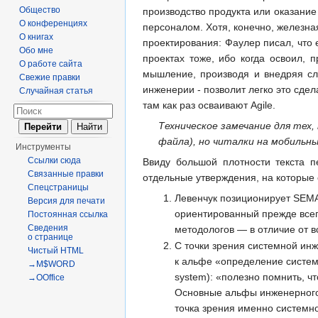
Общество
производство продукта или оказание
О конференциях
персоналом. Хотя, конечно, железна
О книгах
проектирования: Фаулер писал, что 
Обо мне
проектах тоже, ибо когда освоил,
О работе сайта
мышление, производя и внедряя сл
Свежие правки
инженерии - позволит легко это сде
Случайная статья
там как раз осваивают Agile.
Техническое замечание для тех,
файла), но читалки на мобильн
Инструменты
Ссылки сюда
Ввиду большой плотности текста 
Связанные правки
отдельные утверждения, на которые
Спецстраницы
Левенчук позиционирует SEMA
Версия для печати
ориентированный прежде всего
Постоянная ссылка
Сведения
методологов — в отличие от 
о странице
С точки зрения системной ин
Чистый HTML
к альфе «определение системы
→M$WORD
system): «полезно помнить, ч
→OOffice
Основные альфы инженерного 
точка зрения именно системно