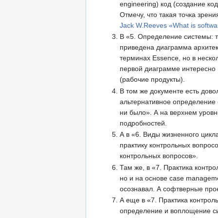
engineering) код (создание ко
Отмечу, что такая точка зрен
Jack W.Reeves «What is softwa
В «5. Определение системы: т
приведена диаграмма архитект
терминах Essence, но в неско
первой диаграмме интересно 
(рабочие продукты).
В том же документе есть дово
альтернативное определение
ни было». А на верхнем уров
подробностей.
А в «6. Виды жизненного цикл
практику контрольных вопрос
контрольных вопросов».
Там же, в «7. Практика контр
но и на основе case managem
осознавал. А софтверные прое
А еще в «7. Практика контрол
определение и воплощение сис