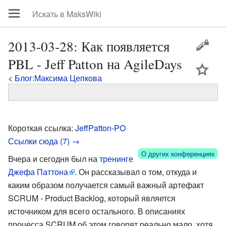
2013-03-28: Как появляется
PBL - Jeff Patton на AgileDays
цей
<
Блог:Максима Цепкова
Короткая ссылка:
JeffPatton-PO
Ссылки сюда (7) →
О других конференциях
Вчера и сегодня был на
тренинге
Джефа Паттона
. Он рассказывал о том, откуда и
каким образом получается самый важный артефакт
SCRUM - Product Backlog, который является
источником для всего остального. В описаниях
процесса SCRUM об этом говорят реально мало, хотя