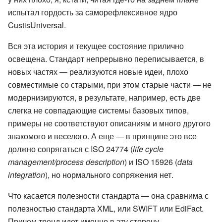
испытал гордость за саморефлексивное ядро
CustisUniversal
.
Вся эта история и текущее состояние прилично
освещена. Стандарт непрерывно переписывается, в
новых частях — реализуются новые идеи, плохо
совместимые со старыми, при этом старые части — не
модернизируются, в результате, например, есть две
слегка не совпадающие системы базовых типов,
примеры не соответствуют описаниям и много другого
знакомого и веселого. А еще — в принципе это все
должно сопрягаться с
ISO 24774
(
life cycle
management/process description
) и
ISO 15926
(
data
integration
), но нормального сопряжения нет.
Что касается полезности стандарта — она сравнима с
полезностью стандарта
XML
, или
SWIFT
или
EdiFact
.
Причем тренд идет именно в эту сторону —