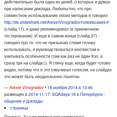
действительно была одна из целей, о которых я думал
при написании доклада. Любопытно, что про
совместное использование обоих методов я говорил
http://de.slideshare.net/AlexeiVinogradov/notestscases
(слайд 17), и даже рекомендовал (в приемочном
тестировании). И еще в самом конце (слайд 27) -
говорил про то, что не призываю сломя голову
использовать, я руководствоваться контекстом и
учитывать особенности (там как раз не один Кэп, а
сразу три на слайде:)). Я гляну еще, когда будет готово
видео, потому что я это озвучивал голосом, на слайдах
это может быть неоднозначно понятно.
—
Alexei Vinogradov
•
18 ноября 2014 в 13:46
размещён в
2014-11-17: SQAdays-16 в Петербурге -
общение и доклады
страница
Понятно. Значит момент про совместное