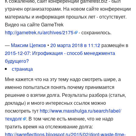
К сожалению, сайт конференции gamefest.biz - был
утрачен организаторами. На новом сайте конференции
материалы и информация прошлых лет - отсутствует.
Видео на сайте GameTrek
http://gametrek.ru/archives/2175
- сохранилось.
—
Максим Цепков
•
20 марта 2018 в 11:12
размещён в
2015-12-07: Игрофикация - способ менеджмента
будущего?
страница
Мне кажется что на эту тему надо смотреть шире, а
именно попытаться понять почему принимается
решение о взятии долга. Результаты разбора (статья,
доклады) и много интересных ссылок можно
посмотреть тут
http://www.maxshulga.ru/search/label/
техдолг
. В том числе есть мнение, что не надо
тратить время на отслеживание долга:
http://swreflections.blogspot.ru/2015/02/dont-waste-time-