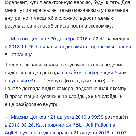
фрагмент, купил электронную версию, буду читать. Для
меня тут интересны не только механизмы управления
внутри, но и масштаб и сложность достигаемых
результатов и способ вписанности в экономику.
—
Максим Цепков
•
20 декабря 2015 в 22:41
размещён
в
2013-11-25: Спиральная динамика - проблемы знания
страница
Тренинг не записывали, но кусочки техники ведения
видны на видео доклада
на сайте конференции
или
на youtube
на 11 минуте (и на других тоже), а в
начале доклада видна камера, подключенная к компу.
В презентации кусочки 9-12 слайды, 88-91 слайды и
еще разбросано внутри
—
Максим Цепков
•
21 августа 2016 в 09:58
размещён
в
2013-03-28: Как появляется PBL - Jeff Patton на
AgileDays
|
последняя правка 21 августа 2016 в 10:07