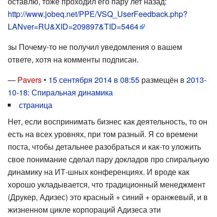
оставлю, тоже проходил его пару лет назад:
http://www.jobeq.net/PPE/VSQ_UserFeedback.php?
LANver=RU&XID=209897&TID=5464
зы Почему-то не получил уведомления о вашем
ответе, хотя на комменты подписан.
—
Pavers
•
15 сентября 2014 в 08:55
размещён в
2013-
10-18: Спиральная динамика
страница
Нет, если воспринимать бизнес как деятельность, то он
есть на всех уровнях, при том разный. Я со времени
поста, чтобы детальнее разобраться и как-то уложить
свое понимание сделал пару докладов про спиральную
динамику на ИТ-шных конференциях. И вроде как
хорошо укладывается, что традиционный менеджмент
(Друкер, Адизес) это красный + синий + оранжевый, и в
жизненном цикле корпораций Адизеса эти