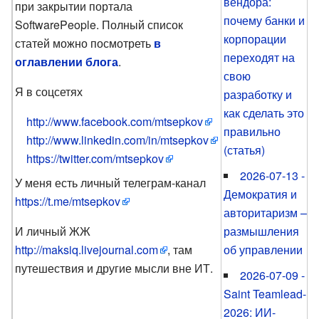
вендора:
при закрытии портала
почему банки и
SoftwarePeople. Полный список
корпорации
статей можно посмотреть
в
переходят на
оглавлении блога
.
свою
Я в соцсетях
разработку и
как сделать это
http://www.facebook.com/mtsepkov
правильно
http://www.linkedin.com/in/mtsepkov
(статья)
https://twitter.com/mtsepkov
2026-07-13 -
У меня есть личный телеграм-канал
Демократия и
https://t.me/mtsepkov
авторитаризм –
И личный ЖЖ
размышления
http://maksiq.livejournal.com
, там
об управлении
путешествия и другие мысли вне ИТ.
2026-07-09 -
Saint Teamlead-
2026: ИИ-