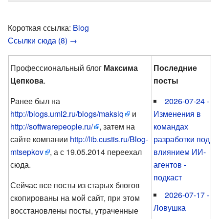
Короткая ссылка:
Blog
Ссылки сюда (8) →
Профессиональный блог
Максима
Последние
Цепкова
.
посты
Ранее был на
2026-07-24 -
http://blogs.uml2.ru/blogs/maksiq
и
Изменения в
http://softwarepeople.ru/
, затем на
командах
сайте компании
http://lib.custis.ru/Blog-
разработки под
mtsepkov
, а с 19.05.2014 переехал
влиянием ИИ-
сюда.
агентов -
подкаст
Сейчас все посты из старых блогов
2026-07-17 -
скопированы на мой сайт, при этом
Ловушка
восстановлены посты, утраченные