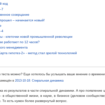
й код
5-7
твенное созерцание
 прошел – начинается новый!
е
2-4
мы - клеточки новой промышленной революции
тае работают по 12 часов?
ского менеджмента
арта гипотез-2» - метод стал зрелой технологией
ов теста можно? Еще хотелось бы услышать ваше мнение о времени
змещён в
2013-10-18: Спиральная динамика
а из результатов в части спиральной динамики. А про появление ц
- в общественной жизни, в науке, в бизнесе (деловом сообществе)
. То есть нужен более развернутый вопрос.