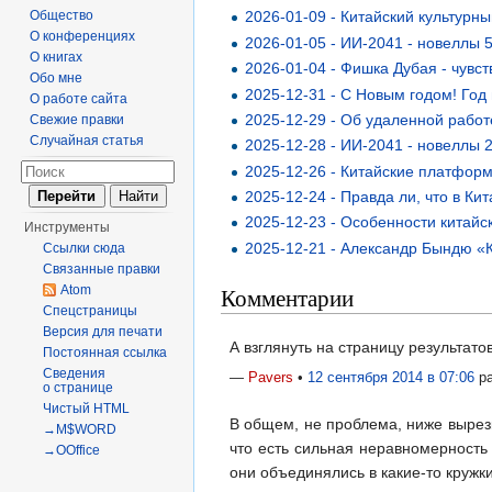
Общество
2026-01-09 - Китайский культурны
О конференциях
2026-01-05 - ИИ-2041 - новеллы 
О книгах
2026-01-04 - Фишка Дубая - чувс
Обо мне
2025-12-31 - С Новым годом! Год
О работе сайта
2025-12-29 - Об удаленной работ
Свежие правки
Случайная статья
2025-12-28 - ИИ-2041 - новеллы 
2025-12-26 - Китайские платфор
2025-12-24 - Правда ли, что в Ки
2025-12-23 - Особенности китай
Инструменты
2025-12-21 - Александр Бындю «К
Ссылки сюда
Связанные правки
Комментарии
Atom
Спецстраницы
Версия для печати
А взглянуть на страницу результат
Постоянная ссылка
Сведения
—
Pavers
•
12 сентября 2014 в 07:06
ра
о странице
Чистый HTML
В общем, не проблема, ниже вырезк
→M$WORD
что есть сильная неравномерность 
→OOffice
они объединялись в какие-то кружки