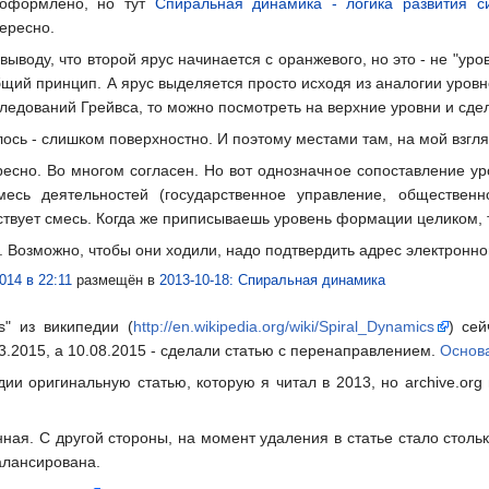
е оформлено, но тут
Спиральная динамика - логика развития с
тересно.
выводу, что второй ярус начинается с оранжевого, но это - не "ур
бщий принцип. А ярус выделяется просто исходя из аналогии уров
ледований Грейвса, то можно посмотреть на верхние уровни и сде
илось - слишком поверхностно. И поэтому местами там, на мой взгл
есно. Во многом согласен. Но вот однозначное сопоставление у
сь деятельностей (государственное управление, общественно
вует смесь. Когда же приписываешь уровень формации целиком, то
 Возможно, чтобы они ходили, надо подтвердить адрес электронной 
014 в 22:11
размещён в
2013-10-18: Спиральная динамика
s" из википедии (
http://en.wikipedia.org/wiki/Spiral_Dynamics
) се
.2015, а 10.08.2015 - сделали статью с перенаправлением.
Основ
дии оригинальную статью, которую я читал в 2013, но archive.or
нная. С другой стороны, на момент удаления в статье стало стольк
алансирована.