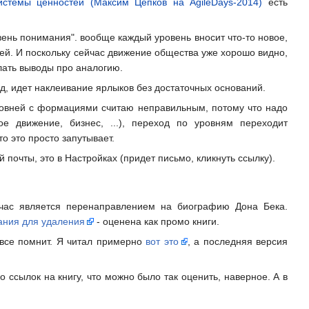
истемы ценностей (Максим Цепков на AgileDays-2014)
есть
овень понимания". вообще каждый уровень вносит что-то новое,
ней. И поскольку сейчас движение общества уже хорошо видно,
лать выводы про аналогию.
яд, идет наклеивание ярлыков без достаточных оснований.
ровней с формациями считаю неправильным, потому что надо
е движение, бизнес, ...), переход по уровням переходит
 это просто запутывает.
почты, это в Настройках (придет письмо, кликнуть ссылку).
йчас является перенаправлением на биографию Дона Бека.
ания для удаления
- оценена как промо книги.
g все помнит. Я читал примерно
вот это
, а последняя версия
о ссылок на книгу, что можно было так оценить, наверное. А в