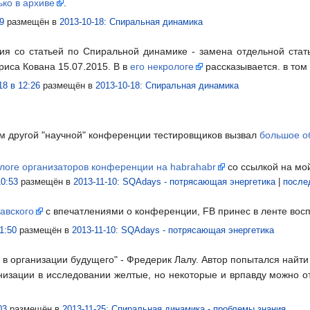
ько в архиве
.
9
размещён в
2013-10-18: Спиральная динамика
ения со статьей по Спиральной динамике - замена отдельной ст
риса Кована 15.07.2015. В в
его некрологе
рассказывается. в том
18 в 12:26
размещён в
2013-10-18: Спиральная динамика
ем другой "научной" конференции тестировщиков вызвал
большое о
блоге организаторов конференции на habrahabr
со ссылкой на мо
10:53
размещён в
2013-11-10: SQAdays - потрясающая энергетика
|
после
авского
с впечатлениями о конференции, FB принес в ленте вос
1:50
размещён в
2013-11-10: SQAdays - потрясающая энергетика
 в организации будущего" - Фредерик Лалу. Автор попытался найт
низации в исследовании желтые, но некоторые и врпавду можно о
03
размещён в
2013-11-25: Спиральная динамика - проблемы знания