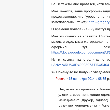
Ваши тексты мне нравятся, хотя те
Мне кажется, ваша профориентация
представление, что "уровень пони
замечательный текст):
http://gregor
О времени появления - ну вот тут 
Мне эти оценки не нравятся. Счит
мысль в отдельных материалах по 
оформил тут, в
https://docs.google.com/documen
Ну и ссылку на страничку с ре
LANver=RU&XID=209897&TID=5464
зы Почему-то не получил уведомлен
—
Pavers
•
15 сентября 2014 в 08:55
ра
Нет, если воспринимать бизне
уложить свое понимание сдел
менеджмент (Друкер, Адизес)
развитие менеджмента - Agile