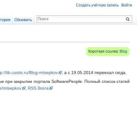
Создать учётную запись
Войти
тория
Обновить
Короткая ссылка:
Blog
tp://lib.custis.ru/Blog-mtsepkov
, а с 19.05.2014 переехал сюда.
ые при закрытии портала SoftwarePeople. Полный список статей
me/mtsepkov
,
RSS блога