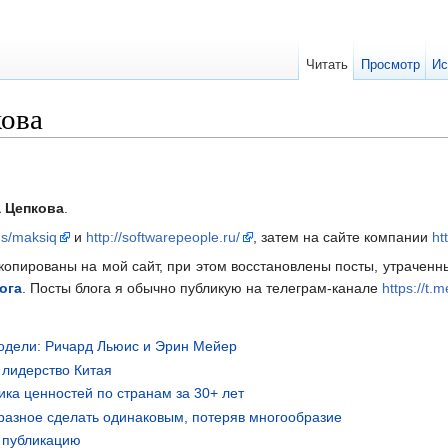
Читать
Просмотр
Ис
ова
 Цепкова
.
gs/maksiq
и
http://softwarepeople.ru/
, затем на сайте компании
ht
скопированы на мой сайт, при этом восстановлены посты, утраченн
ога
. Посты блога я обычно публикую на телеграм-канале
https://t.
модели: Ричард Льюис и Эрин Мейер
 лидерство Китая
ика ценностей по странам за 30+ лет
 разное сделать одинаковым, потеряв многообразие
ю публикацию