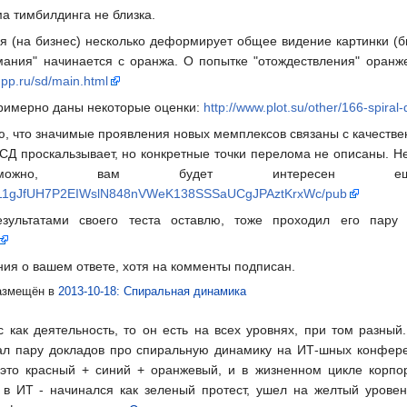
ма тимбилдинга не близка.
 (на бизнес) несколько деформирует общее видение картинки (б
мания" начинается с оранжа. О попытке "отождествления" оранж
y.pp.ru/sd/main.html
примерно даны некоторые оценки:
http://www.plot.su/other/166-spiral
аю, что значимые проявления новых мемплексов связаны с качеств
СД проскальзывает, но конкретные точки перелома не описаны. Н
озможно, вам будет интересен
t/d/11gJfUH7P2EIWslN848nVWeK138SSSaUCgJPAztKrxWc/pub
зультатами своего теста оставлю, тоже проходил его пару
ия о вашем ответе, хотя на комменты подписан.
змещён в
2013-10-18: Спиральная динамика
с как деятельность, то он есть на всех уровнях, при том разный
ал пару докладов про спиральную динамику на ИТ-шных конфере
 это красный + синий + оранжевый, и в жизненном цикле корп
 в ИТ - начинался как зеленый протест, ушел на желтый уровен