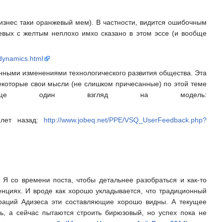
изнес таки оранжевый мем). В частности, видится ошибочным
евых с желтым неплохо имхо сказано в этом эссе (и вообще
-dynamics.html
енными изменениями технологического развития общества. Эта
екоторые свои мысли (не слишком причесанные) по этой теме
 еще один взгляд на модель:
 лет назад:
http://www.jobeq.net/PPE/VSQ_UserFeedback.php?
. Я со времени поста, чтобы детальнее разобраться и как-то
нциях. И вроде как хорошо укладывается, что традиционный
ораций Адизеса эти составляющие хорошо видны. А текущее
ь, а сейчас пытаются строить бирюзовый, но успех пока не