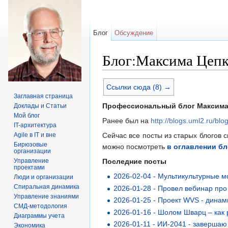
Блог
Обсуждение
Блог:Максима Цепк
Перейти к:
навигация
,
поиск
Ссылки сюда (8) →
Заглавная страница
Профессиональный блог Максима
Доклады и Статьи
Мой блог
Ранее был на
http://blogs.uml2.ru/blo
IT-архитектура
Agile в IT и вне
Сейчас все посты из старых блогов 
Бирюзовые
можно посмотреть
в оглавлении бл
организации
Управление
Последние посты
проектами
2026-02-04 - Мультикультурные 
Люди и организации
Спиральная динамика
2026-01-28 - Провел вебинар про
Управление знаниями
2026-01-25 - Проект WVS - динам
СМД-методология
2026-01-16 - Шолом Шварц – как
Диаграммы учета
2026-01-11 - ИИ-2041 - заверша
Экономика