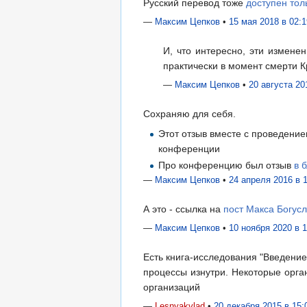
Русский перевод тоже
доступен тол
—
Максим Цепков
•
15 мая 2018 в 02:1
И, что интересно, эти измен
практически в момент смерти К
—
Максим Цепков
•
20 августа 20
Сохраняю для себя.
Этот отзыв вместе с проведени
конференции
Про конференцию был отзыв
в 
—
Максим Цепков
•
24 апреля 2016 в 
А это - ссылка на
пост Макса Богусл
—
Максим Цепков
•
10 ноября 2020 в 1
Есть книга-исследования "Введение
процессы изнутри. Некоторые орга
организаций
—
Lesnyakvlad
•
20 декабря 2015 в 15: