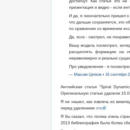
достигнут. Как статья это н
презентация и видео - если ин
И да, я окончательно пришел к 
что дальше сохраняется, это о
по сравнению со временем исс
Да, эссе - смотрел, не понрав
Вашу модель посмотрел, интер
расщеплять формацию на сме
неравномерно и реально сущест
Про уведомления - я посмотрю.
—
Максим Цепков
•
16 сентября 2
Английская статья "Spiral Dynamic
Оригинальную статью удалили 15.03
Я не нашел, как извлечь из википе
перед удалением
эта
.
Я бы сказал, что логика очень стра
2013 библиография была более сб