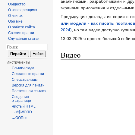
аналитиками, разработчиками и дру
Общество
экранами приложения и отдельными us
О конференциях
О книгах
Предыдущие доклады из серии с в
Обо мне
или модели - как писать постанов
О работе сайта
2024)
, но там видео доступно купивш
Свежие правки
13.03.2025 я провел большой вебин
Случайная статья
Видео
Инструменты
Ссылки сюда
Связанные правки
Спецстраницы
Версия для печати
Постоянная ссылка
Сведения
о странице
Чистый HTML
→M$WORD
→OOffice