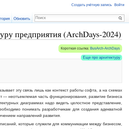
Создать учётную запись
Войти
тория
Обновить
туру предприятия (ArchDays-2024)
Короткая ссылка:
BusArch-ArchDays
Еще про архитектуру
зывает эту связь лишь как контекст работы софта, а на схемах
фт — неотъемлемая часть функционирования, развитие бизнеса
тектурных диаграммах надо видеть целостное представление,
необходимо понимать разработчикам для создания адекватной
ничением направлений развития.
писаний, которые служили для коммуникации между бизнесом,