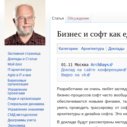
Статья
Обсуждение
Бизнес и софт как 
Перейти к:
навигация
,
поиск
Категории
:
Архитектура
Доклады
Заглавная страница
Доклады и Статьи
Мой блог
01.11 Москва 
ArchDays
Доклад на сайте конференции
IT-архитектура
Видео на vk
Agile в IT и вне
Бирюзовые
организации
Разработчики не очень любят загляд
Управление
проектами
бизнес-процессов софт часто вообщ
Люди и организации
обеспечивается новыми фичами, та
Спиральная динамика
уметь проводить трассировку от со
Управление знаниями
архитектуры и дизайна софта. Это н
СМД-методология
Диаграммы учета
В докладе будут рассмотрены метод
Экономика