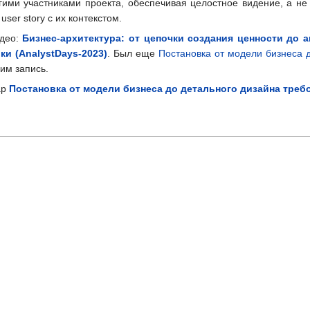
гими участниками проекта, обеспечивая целостное видение, а н
er story с их контекстом.
идео:
Бизнес-архитектура: от цепочки создания ценности до 
ки (AnalystDays-2023)
. Был еще
Постановка от модели бизнеса д
им запись.
ар
Постановка от модели бизнеса до детального дизайна требо