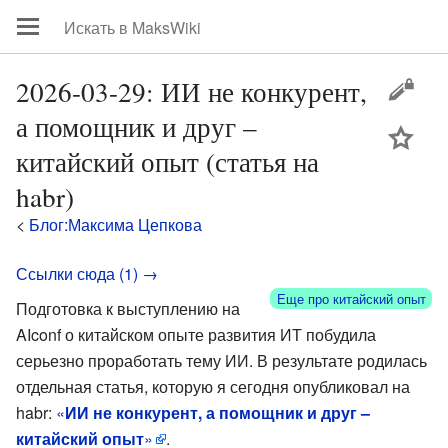
2026-03-29: ИИ не конкурент,
а помощник и друг –
цей
китайский опыт (статья на
habr)
<
Блог:Максима Цепкова
Ссылки сюда (1) →
Еще про китайский опыт
Подготовка к выступлению на
AIconf о китайском опыте развития ИТ побудила
серьезно проработать тему ИИ. В результате родилась
отдельная статья, которую я сегодня опубликовал на
habr:
«
ИИ не конкурент, а помощник и друг –
китайский опыт
»
.