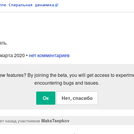
ппе Спиральная динамика
ать.
 марта 2020 •
нет комментариев
w features? By joining the beta, you will get access to experiment
encountering bugs and issues.
Ок
Нет, спасибо
ет назад
участником
MaksTsepkov