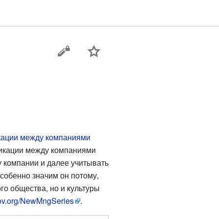
ации между компаниями
никации между компаниями
у компании и далее учитывать
Особенно значим он потому,
го общества, но и культуры
kov.org/NewMngSeries
.