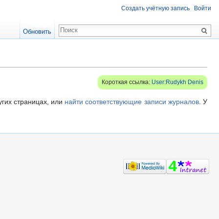
Создать учётную запись
Войти
Обновить
Короткая ссылка:
User:Rudykh Denis
угих страницах, или
найти соответствующие записи журналов
.
У