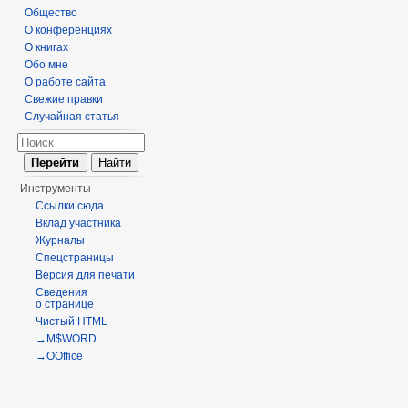
Общество
О конференциях
О книгах
Обо мне
О работе сайта
Свежие правки
Случайная статья
Инструменты
Ссылки сюда
Вклад участника
Журналы
Спецстраницы
Версия для печати
Сведения
о странице
Чистый HTML
→M$WORD
→OOffice