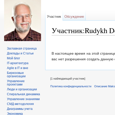
Участник
Обсуждение
Участник:Rudykh D
Перейти к:
навигация
,
поиск
Заглавная страница
В настоящее время на этой странице
Доклады и Статьи
Мой блог
вас нет разрешения создать данную 
IT-архитектура
Agile в IT и вне
Бирюзовые
организации
[1 наблюдающий участник]
Управление
проектами
Политика конфиденциальности
Описание Maks
Люди и организации
Спиральная динамика
Управление знаниями
СМД-методология
Диаграммы учета
Экономика