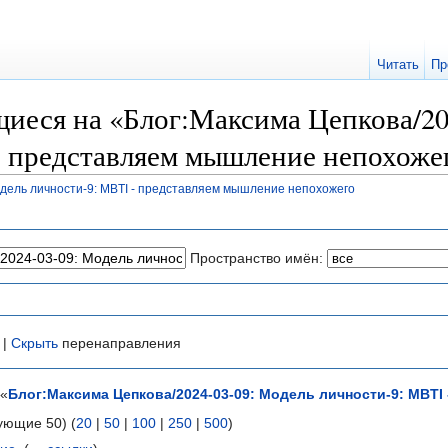
Читать
Пр
иеся на «Блог:Максима Цепкова/20
- представляем мышление непохоже
одель личности-9: MBTI - представляем мышление непохожего
Пространство имён:
 |
Скрыть
перенаправления
 «
Блог:Максима Цепкова/2024-03-09: Модель личности-9: MBT
ующие 50) (
20
|
50
|
100
|
250
|
500
)