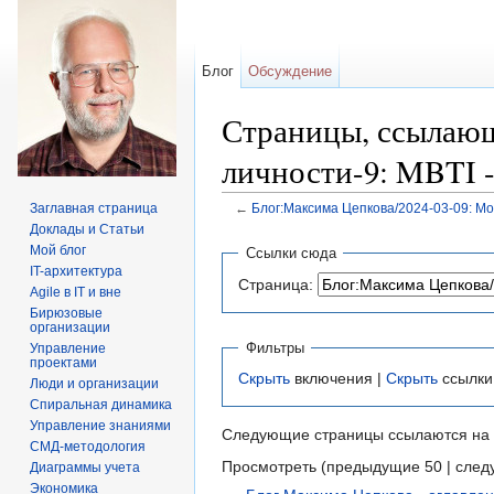
Блог
Обсуждение
Страницы, ссылающ
личности-9: MBTI 
Заглавная страница
←
Блог:Максима Цепкова/2024-03-09: М
Перейти к:
навигация
,
поиск
Доклады и Статьи
Мой блог
Ссылки сюда
IT-архитектура
Страница:
Agile в IT и вне
Бирюзовые
организации
Фильтры
Управление
проектами
Скрыть
включения |
Скрыть
ссылки
Люди и организации
Спиральная динамика
Управление знаниями
Следующие страницы ссылаются на
СМД-методология
Просмотреть (предыдущие 50 | след
Диаграммы учета
Экономика