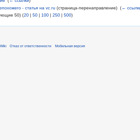
ние
‎
(
← ссылки
)
охожего - статья на vc.ru
(страница-перенаправление) ‎
(
← ссылк
ующие 50) (
20
|
50
|
100
|
250
|
500
)
Wiki
Отказ от ответственности
Мобильная версия