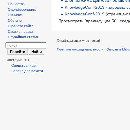
Блог Максима Цепкова - оглавле
Общество
KnowledgeConf-2019 - зародыш с
О конференциях
KnowledgeConf-2019
(страница-п
О книгах
Просмотреть (предыдущие 50 | след
Обо мне
О работе сайта
Свежие правки
Случайная статья
[0 наблюдающих участников]
Политика конфиденциальности
Описание Maks
Инструменты
Спецстраницы
Версия для печати