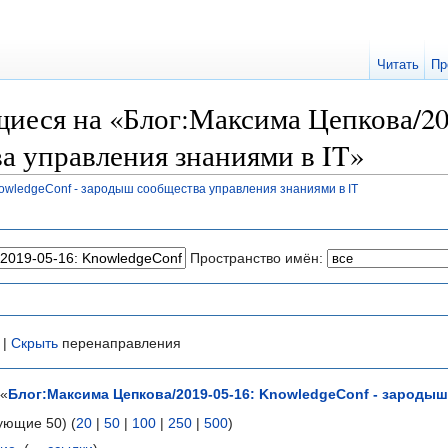
Читать
Пр
иеся на «Блог:Максима Цепкова/201
а управления знаниями в IT»
owledgeConf - зародыш сообщества управления знаниями в IT
Пространство имён:
 |
Скрыть
перенаправления
 «
Блог:Максима Цепкова/2019-05-16: KnowledgeConf - зародыш
ующие 50) (
20
|
50
|
100
|
250
|
500
)