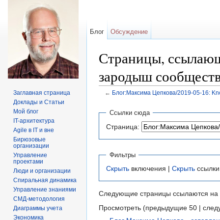
Блог
Обсуждение
Страницы, ссылающ
зародыш сообществ
Заглавная страница
←
Блог:Максима Цепкова/2019-05-16: Kn
Перейти к:
навигация
,
поиск
Доклады и Статьи
Мой блог
Ссылки сюда
IT-архитектура
Страница:
Agile в IT и вне
Бирюзовые
организации
Фильтры
Управление
проектами
Скрыть
включения |
Скрыть
ссылки
Люди и организации
Спиральная динамика
Управление знаниями
Следующие страницы ссылаются на
СМД-методология
Просмотреть (предыдущие 50 | след
Диаграммы учета
Экономика