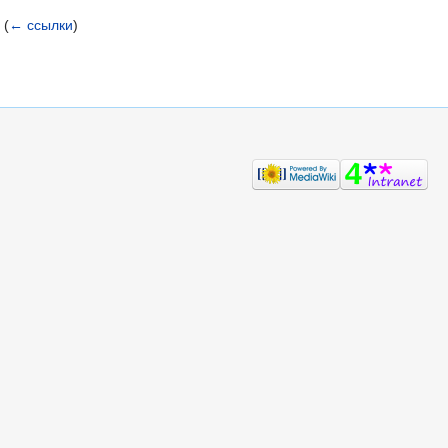
‎
(
← ссылки
)