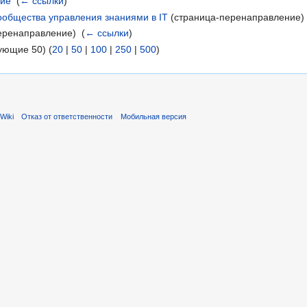
ние
‎
(
← ссылки
)
ообщества управления знаниями в IT
(страница-перенаправление) 
еренаправление) ‎
(
← ссылки
)
ующие 50) (
20
|
50
|
100
|
250
|
500
)
Wiki
Отказ от ответственности
Мобильная версия