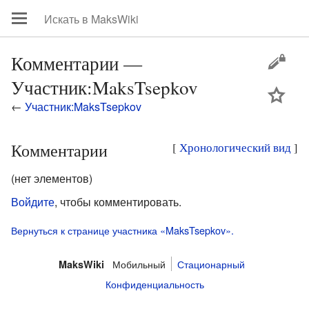
Комментарии —
Участник:MaksTsepkov
цей
←
Участник:MaksTsepkov
Комментарии
[
Хронологический вид
]
(нет элементов)
Войдите
, чтобы комментировать.
Вернуться к странице участника «MaksTsepkov».
Мобильный
Стационарный
MaksWiki
Конфиденциальность